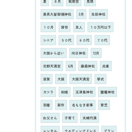
夏
８月
城南宮
見頃
美具久留御魂神社
3月
生田神社
１０月
貸切
友人
１０万円以下
シニア
５０代
６０代
７０代
大阪から近い
向日神社
12月
北野天満宮
6月
藤森神社
兵庫
滋賀
大阪
大阪天満宮
挙式
カツラ
和婚
玉津島神社
鹽竈神社
初着
新作
名もなき家事
育児
お父さん
子育て
夫婦円満
レンタル
ウエディングドレス
プラン