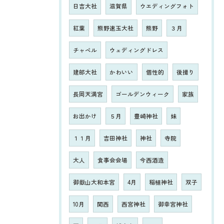
日吉大社
滋賀県
ウエディングフォト
紅葉
熊野速玉大社
熊野
３月
チャペル
ウェディングドレス
建部大社
かわいい
個性的
後撮り
長岡天満宮
ゴールデンウィーク
家族
お出かけ
５月
豊崎神社
妹
１１月
吉田神社
神社
寺院
大人
食事会会場
今西酒造
御嶽山大和本宮
4月
稲植神社
双子
10月
関西
西宮神社
御幸宮神社