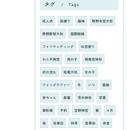
タグ
Tags
成人式
前撮り
振袖
熊野本宮大社
熊野那智大社
国際結婚
フォトウェディング
お宮参り
わら天神宮
男の子
御香宮神社
式の流れ
松尾大社
女の子
フォトグラファー
冬
いつ
服装
赤ちゃん
産着
茨木神社
写真
御祈祷
予約
吉野神宮
春
４月
桜
百楽荘
料亭
食事会
会食