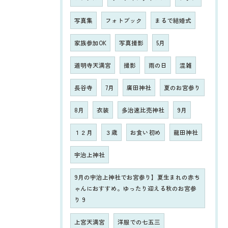
写真集
フォトブック
まるで結婚式
家族参加OK
写真撮影
5月
道明寺天満宮
撮影
雨の日
混雑
長谷寺
7月
廣田神社
夏のお宮参り
8月
衣装
多治速比売神社
9月
１２月
３歳
お食い初め
龍田神社
宇治上神社
9月の宇治上神社でお宮参り】夏生まれの赤ち
ゃんにおすすめ。ゆったり迎える秋のお宮参
り 9
上宮天満宮
洋服での七五三