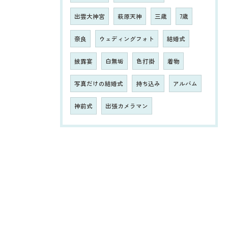
出雲大神宮
萩原天神
三歳
7歳
奈良
ウェディングフォト
結婚式
披露宴
白無垢
色打掛
着物
写真だけの結婚式
持ち込み
アルバム
神前式
出張カメラマン