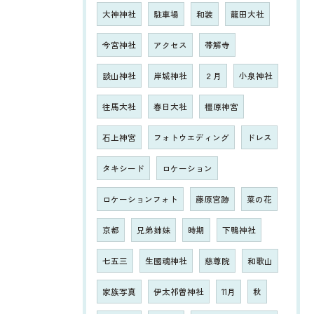
大神神社
駐車場
和装
龍田大社
今宮神社
アクセス
帯解寺
談山神社
岸城神社
２月
小泉神社
往馬大社
春日大社
橿原神宮
石上神宮
フォトウエディング
ドレス
タキシード
ロケーション
ロケーションフォト
藤原宮跡
菜の花
京都
兄弟姉妹
時期
下鴨神社
七五三
生國魂神社
慈尊院
和歌山
家族写真
伊太祁曽神社
11月
秋