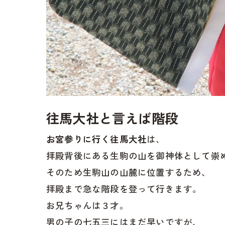
往馬大社と言えば階段
お宮参りに行く往馬大社
は、
拝殿背後にある生駒の山を御神体として崇
そのため生駒山の山麓に位置するため、
拝殿まで急な階段を登って行きます。
お兄ちゃんは３才。
男の子の七五三にはまだ早いですが、