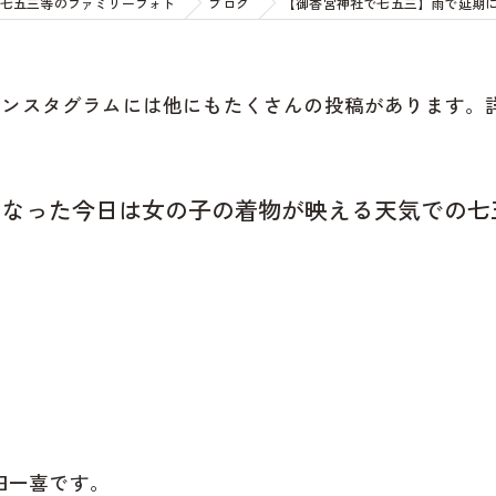
七五三等のファミリーフォト
ブログ
【御香宮神社で七五三】雨で延期
インスタグラムには他にもたくさんの投稿があります。
になった今日は女の子の着物が映える天気での七
田一喜です。