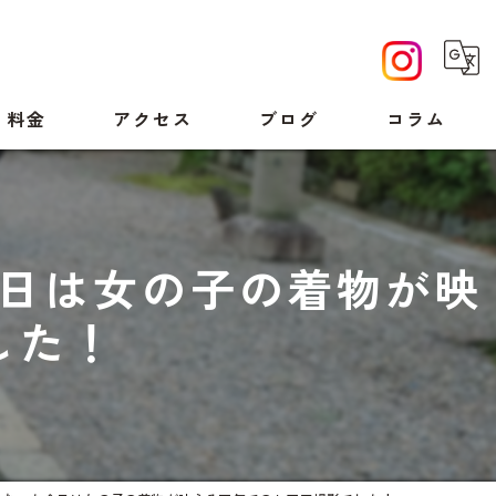
料金
アクセス
ブログ
コラム
日は女の子の着物が映
した！