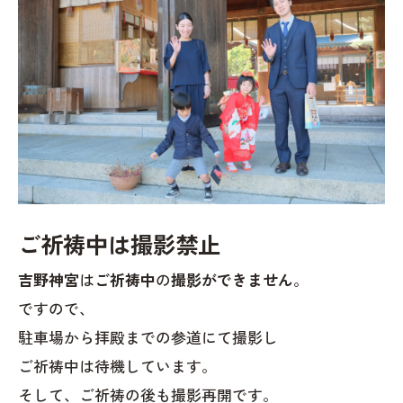
ご祈祷中は撮影禁止
吉野神宮
は
ご祈祷中
の
撮影ができません
。
ですので、
駐車場から拝殿までの参道にて撮影し
ご祈祷中は待機しています。
そして、ご祈祷の後も撮影再開です。