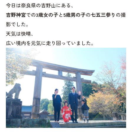
今日は奈良県の吉野山にある、
吉野神宮
での
3歳女の子
と
5歳男の子
の
七五三参り
の撮
影でした。
天気は快晴、
広い境内を元気に走り回っていました。