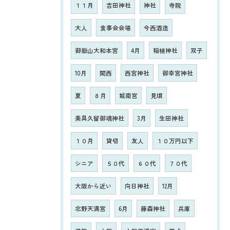
１１月
吉田神社
神社
寺院
大人
食事会会場
今西酒造
御嶽山大和本宮
4月
稲植神社
双子
10月
関西
西宮神社
御幸宮神社
夏
８月
城南宮
見頃
美具久留御魂神社
3月
生田神社
１０月
貸切
友人
１０万円以下
シニア
５０代
６０代
７０代
大阪から近い
向日神社
12月
北野天満宮
6月
藤森神社
兵庫