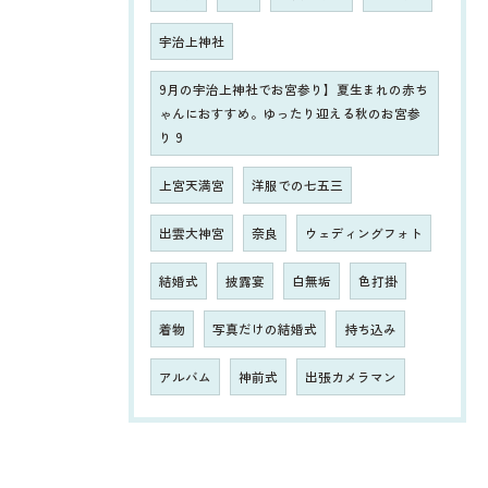
宇治上神社
9月の宇治上神社でお宮参り】夏生まれの赤ち
ゃんにおすすめ。ゆったり迎える秋のお宮参
り 9
上宮天満宮
洋服での七五三
出雲大神宮
奈良
ウェディングフォト
結婚式
披露宴
白無垢
色打掛
着物
写真だけの結婚式
持ち込み
アルバム
神前式
出張カメラマン