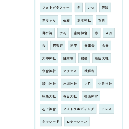
フォトグラファー
冬
いつ
服装
赤ちゃん
産着
茨木神社
写真
御祈祷
予約
吉野神宮
春
４月
桜
百楽荘
料亭
食事会
会食
大神神社
駐車場
和装
龍田大社
今宮神社
アクセス
帯解寺
談山神社
岸城神社
２月
小泉神社
往馬大社
春日大社
橿原神宮
石上神宮
フォトウエディング
ドレス
タキシード
ロケーション