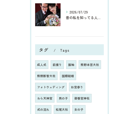
2026/07/29
昔の私を知ってる人からしたら、今、お宮参りや七五三、ウエディ...
タグ
Tags
成人式
前撮り
振袖
熊野本宮大社
熊野那智大社
国際結婚
フォトウェディング
お宮参り
わら天神宮
男の子
御香宮神社
式の流れ
松尾大社
女の子