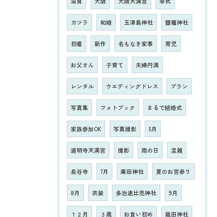
滋賀
大阪
大阪天満宮
挙式
カツラ
和婚
玉津島神社
鹽竈神社
初着
新作
名もなき家事
育児
お父さん
子育て
夫婦円満
レンタル
ウエディングドレス
プラン
写真集
フォトブック
まるで結婚式
家族参加OK
写真撮影
5月
道明寺天満宮
撮影
雨の日
混雑
長谷寺
7月
廣田神社
夏のお宮参り
8月
衣装
多治速比売神社
9月
１２月
３歳
お食い初め
龍田神社