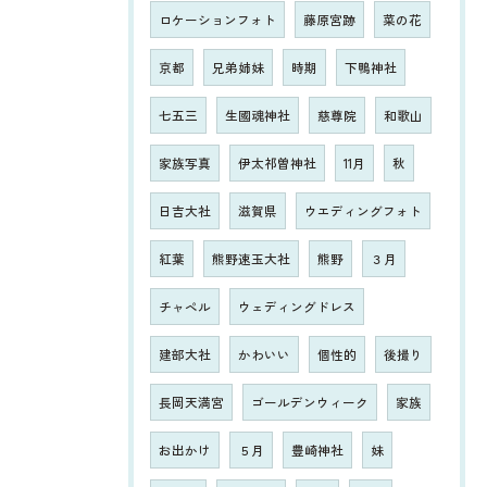
ロケーションフォト
藤原宮跡
菜の花
京都
兄弟姉妹
時期
下鴨神社
七五三
生國魂神社
慈尊院
和歌山
家族写真
伊太祁曽神社
11月
秋
日吉大社
滋賀県
ウエディングフォト
紅葉
熊野速玉大社
熊野
３月
チャペル
ウェディングドレス
建部大社
かわいい
個性的
後撮り
長岡天満宮
ゴールデンウィーク
家族
お出かけ
５月
豊崎神社
妹