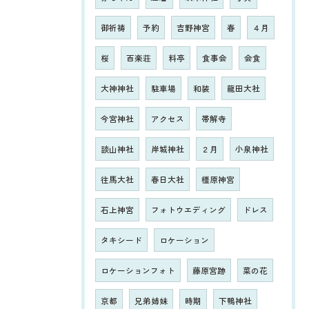
御祈祷
予約
吉野神宮
春
４月
桜
百楽荘
料亭
食事会
会食
大神神社
駐車場
和装
龍田大社
今宮神社
アクセス
帯解寺
談山神社
岸城神社
２月
小泉神社
往馬大社
春日大社
橿原神宮
石上神宮
フォトウエディング
ドレス
タキシード
ロケーション
ロケーションフォト
藤原宮跡
菜の花
京都
兄弟姉妹
時期
下鴨神社