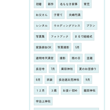
初着
新作
名もなき家事
育児
お父さん
子育て
夫婦円満
レンタル
ウエディングドレス
プラン
写真集
フォトブック
まるで結婚式
家族参加OK
写真撮影
5月
道明寺天満宮
撮影
雨の日
混雑
長谷寺
7月
廣田神社
夏のお宮参り
8月
衣装
多治速比売神社
9月
１２月
３歳
お食い初め
龍田神社
宇治上神社