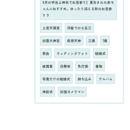
9月の宇治上神社でお宮参り】夏生まれの赤ち
ゃんにおすすめ。ゆったり迎える秋のお宮参
り 9
上宮天満宮
洋服での七五三
出雲大神宮
萩原天神
三歳
7歳
奈良
ウェディングフォト
結婚式
披露宴
白無垢
色打掛
着物
写真だけの結婚式
持ち込み
アルバム
神前式
出張カメラマン