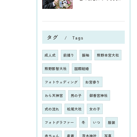
タグ
Tags
成人式
前撮り
振袖
熊野本宮大社
熊野那智大社
国際結婚
フォトウェディング
お宮参り
わら天神宮
男の子
御香宮神社
式の流れ
松尾大社
女の子
フォトグラファー
冬
いつ
服装
赤ちゃん
産着
茨木神社
写真