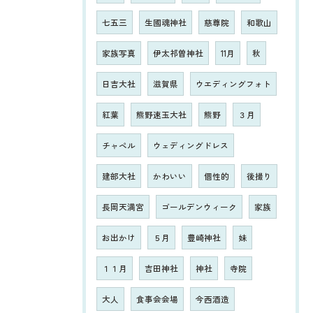
七五三
生國魂神社
慈尊院
和歌山
家族写真
伊太祁曽神社
11月
秋
日吉大社
滋賀県
ウエディングフォト
紅葉
熊野速玉大社
熊野
３月
チャペル
ウェディングドレス
建部大社
かわいい
個性的
後撮り
長岡天満宮
ゴールデンウィーク
家族
お出かけ
５月
豊崎神社
妹
１１月
吉田神社
神社
寺院
大人
食事会会場
今西酒造