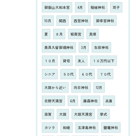
御嶽山大和本宮
4月
稲植神社
双子
10月
関西
西宮神社
御幸宮神社
夏
８月
城南宮
見頃
美具久留御魂神社
3月
生田神社
１０月
貸切
友人
１０万円以下
シニア
５０代
６０代
７０代
大阪から近い
向日神社
12月
北野天満宮
6月
藤森神社
兵庫
滋賀
大阪
大阪天満宮
挙式
カツラ
和婚
玉津島神社
鹽竈神社