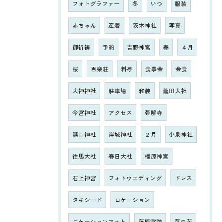
フォトグラファー
冬
いつ
服装
赤ちゃん
産着
茨木神社
写真
御祈祷
予約
吉野神宮
春
４月
桜
百楽荘
料亭
食事会
会食
大神神社
駐車場
和装
龍田大社
今宮神社
アクセス
帯解寺
談山神社
岸城神社
２月
小泉神社
往馬大社
春日大社
橿原神宮
石上神宮
フォトウエディング
ドレス
タキシード
ロケーション
ロケーションフォト
藤原宮跡
菜の花