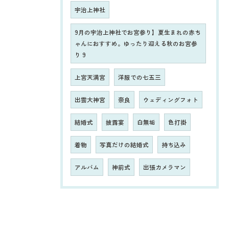
宇治上神社
9月の宇治上神社でお宮参り】夏生まれの赤ち
ゃんにおすすめ。ゆったり迎える秋のお宮参
り 9
上宮天満宮
洋服での七五三
出雲大神宮
奈良
ウェディングフォト
結婚式
披露宴
白無垢
色打掛
着物
写真だけの結婚式
持ち込み
アルバム
神前式
出張カメラマン