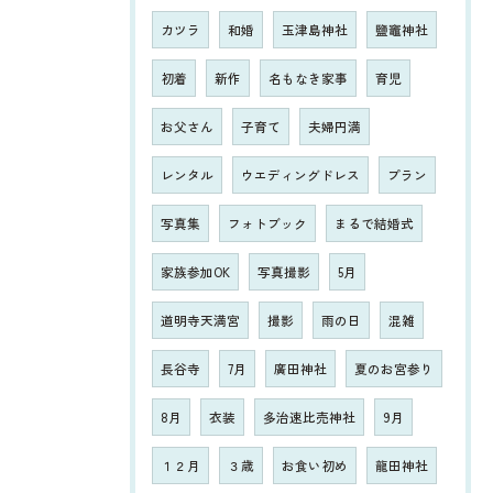
カツラ
和婚
玉津島神社
鹽竈神社
初着
新作
名もなき家事
育児
お父さん
子育て
夫婦円満
レンタル
ウエディングドレス
プラン
写真集
フォトブック
まるで結婚式
家族参加OK
写真撮影
5月
道明寺天満宮
撮影
雨の日
混雑
長谷寺
7月
廣田神社
夏のお宮参り
8月
衣装
多治速比売神社
9月
１２月
３歳
お食い初め
龍田神社