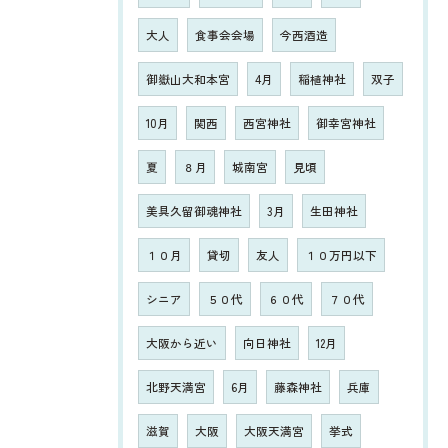
大人
食事会会場
今西酒造
御嶽山大和本宮
4月
稲植神社
双子
10月
関西
西宮神社
御幸宮神社
夏
８月
城南宮
見頃
美具久留御魂神社
3月
生田神社
１０月
貸切
友人
１０万円以下
シニア
５０代
６０代
７０代
大阪から近い
向日神社
12月
北野天満宮
6月
藤森神社
兵庫
滋賀
大阪
大阪天満宮
挙式