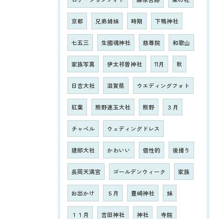
京都
兄弟姉妹
時期
下鴨神社
七五三
生國魂神社
慈尊院
和歌山
家族写真
伊太祁曽神社
11月
秋
日吉大社
滋賀県
ウエディングフォト
紅葉
熊野速玉大社
熊野
３月
チャペル
ウェディングドレス
建部大社
かわいい
個性的
後撮り
長岡天満宮
ゴールデンウィーク
家族
お出かけ
５月
豊崎神社
妹
１１月
吉田神社
神社
寺院