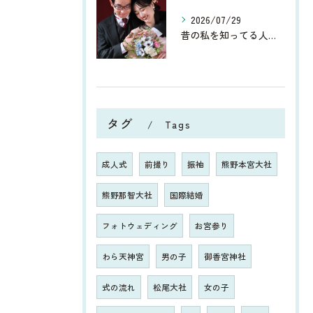
2026/07/29
昔の私を知ってる人からしたら、今、お宮参りや七五三、ウエディ...
タグ
Tags
成人式
前撮り
振袖
熊野本宮大社
熊野那智大社
国際結婚
フォトウェディング
お宮参り
わら天神宮
男の子
御香宮神社
式の流れ
松尾大社
女の子