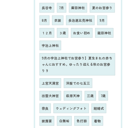
長谷寺
7月
廣田神社
夏のお宮参り
8月
衣装
多治速比売神社
9月
１２月
３歳
お食い初め
龍田神社
宇治上神社
9月の宇治上神社でお宮参り】夏生まれの赤ち
ゃんにおすすめ。ゆったり迎える秋のお宮参
り 9
上宮天満宮
洋服での七五三
出雲大神宮
萩原天神
三歳
7歳
奈良
ウェディングフォト
結婚式
披露宴
白無垢
色打掛
着物