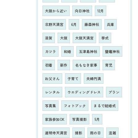
大阪から近い
向日神社
12月
北野天満宮
6月
藤森神社
兵庫
滋賀
大阪
大阪天満宮
挙式
カツラ
和婚
玉津島神社
鹽竈神社
初着
新作
名もなき家事
育児
お父さん
子育て
夫婦円満
レンタル
ウエディングドレス
プラン
写真集
フォトブック
まるで結婚式
家族参加OK
写真撮影
5月
道明寺天満宮
撮影
雨の日
混雑