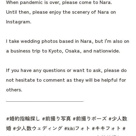
When pandemic is over, please come to Nara.
Until then, please enjoy the scenery of Nara on
Instagram.
I take wedding photos based in Nara, but I'm also on
a business trip to Kyoto, Osaka, and nationwide.
If you have any questions or want to ask, please do
not hesitate to comment as they will be helpful for
others.
＿＿＿＿＿＿＿＿＿＿＿＿＿＿＿
#婚約指輪探し #前撮り写真 #前撮りポーズ #少人数
婚 #少人数ウェディング #kikiフォト #キキフォト #