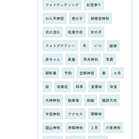
フォトウェディング
お宮参り
わら天神宮
男の子
御香宮神社
式の流れ
松尾大社
女の子
フォトグラファー
冬
いつ
服装
赤ちゃん
産着
茨木神社
写真
御祈祷
予約
吉野神宮
春
４月
桜
百楽荘
料亭
食事会
会食
大神神社
駐車場
和装
龍田大社
今宮神社
アクセス
帯解寺
談山神社
岸城神社
２月
小泉神社