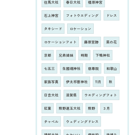
往馬大社
春日大社
橿原神宮
石上神宮
フォトウエディング
ドレス
タキシード
ロケーション
ロケーションフォト
藤原宮跡
菜の花
京都
兄弟姉妹
時期
下鴨神社
七五三
生國魂神社
慈尊院
和歌山
家族写真
伊太祁曽神社
11月
秋
日吉大社
滋賀県
ウエディングフォト
紅葉
熊野速玉大社
熊野
３月
チャペル
ウェディングドレス
建部大社
かわいい
個性的
後撮り