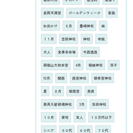
長岡天満宮
ゴールデンウィーク
家族
お出かけ
５月
豊崎神社
妹
１１月
吉田神社
神社
寺院
大人
食事会会場
今西酒造
御嶽山大和本宮
4月
稲植神社
双子
10月
関西
西宮神社
御幸宮神社
夏
８月
城南宮
見頃
美具久留御魂神社
3月
生田神社
１０月
貸切
友人
１０万円以下
シニア
５０代
６０代
７０代