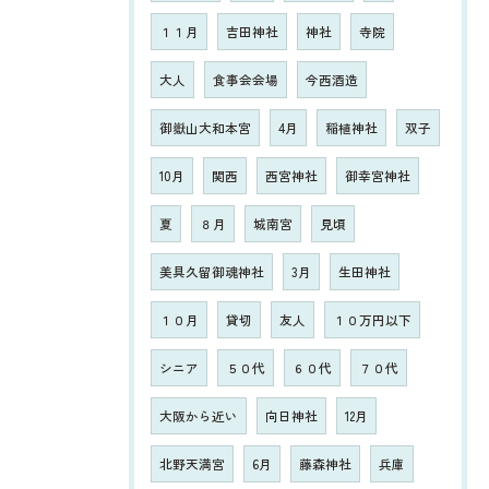
１１月
吉田神社
神社
寺院
大人
食事会会場
今西酒造
御嶽山大和本宮
4月
稲植神社
双子
10月
関西
西宮神社
御幸宮神社
夏
８月
城南宮
見頃
美具久留御魂神社
3月
生田神社
１０月
貸切
友人
１０万円以下
シニア
５０代
６０代
７０代
大阪から近い
向日神社
12月
北野天満宮
6月
藤森神社
兵庫