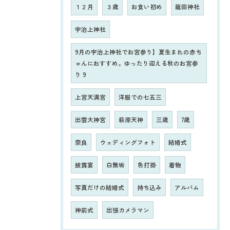
１２月
３歳
お食い初め
龍田神社
宇治上神社
9月の宇治上神社でお宮参り】夏生まれの赤ち
ゃんにおすすめ。ゆったり迎える秋のお宮参
り 9
上宮天満宮
洋服での七五三
出雲大神宮
萩原天神
三歳
7歳
奈良
ウェディングフォト
結婚式
披露宴
白無垢
色打掛
着物
写真だけの結婚式
持ち込み
アルバム
神前式
出張カメラマン