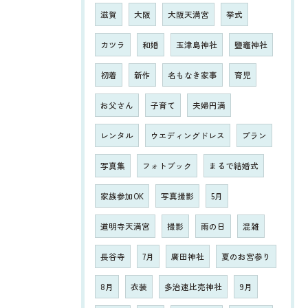
滋賀
大阪
大阪天満宮
挙式
カツラ
和婚
玉津島神社
鹽竈神社
初着
新作
名もなき家事
育児
お父さん
子育て
夫婦円満
レンタル
ウエディングドレス
プラン
写真集
フォトブック
まるで結婚式
家族参加OK
写真撮影
5月
道明寺天満宮
撮影
雨の日
混雑
長谷寺
7月
廣田神社
夏のお宮参り
8月
衣装
多治速比売神社
9月