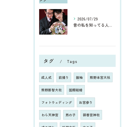
2026/07/29
昔の私を知ってる人からしたら、今、お宮参りや七五三、ウエディ...
タグ
Tags
成人式
前撮り
振袖
熊野本宮大社
熊野那智大社
国際結婚
フォトウェディング
お宮参り
わら天神宮
男の子
御香宮神社