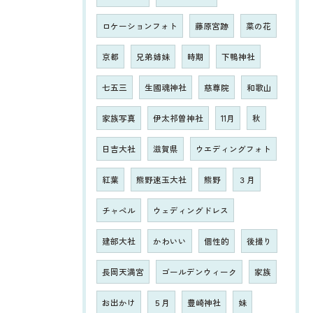
ロケーションフォト
藤原宮跡
菜の花
京都
兄弟姉妹
時期
下鴨神社
七五三
生國魂神社
慈尊院
和歌山
家族写真
伊太祁曽神社
11月
秋
日吉大社
滋賀県
ウエディングフォト
紅葉
熊野速玉大社
熊野
３月
チャペル
ウェディングドレス
建部大社
かわいい
個性的
後撮り
長岡天満宮
ゴールデンウィーク
家族
お出かけ
５月
豊崎神社
妹