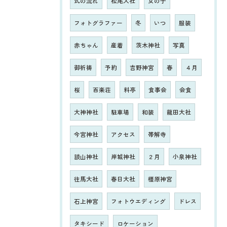
式の流れ
松尾大社
女の子
フォトグラファー
冬
いつ
服装
赤ちゃん
産着
茨木神社
写真
御祈祷
予約
吉野神宮
春
４月
桜
百楽荘
料亭
食事会
会食
大神神社
駐車場
和装
龍田大社
今宮神社
アクセス
帯解寺
談山神社
岸城神社
２月
小泉神社
往馬大社
春日大社
橿原神宮
石上神宮
フォトウエディング
ドレス
タキシード
ロケーション