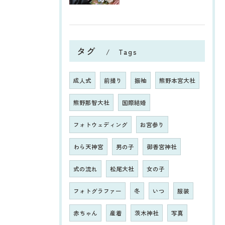
タグ
Tags
成人式
前撮り
振袖
熊野本宮大社
熊野那智大社
国際結婚
フォトウェディング
お宮参り
わら天神宮
男の子
御香宮神社
式の流れ
松尾大社
女の子
フォトグラファー
冬
いつ
服装
赤ちゃん
産着
茨木神社
写真