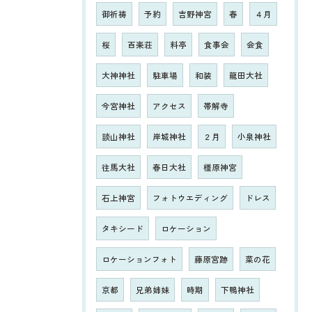
御祈祷
予約
吉野神宮
春
４月
桜
百楽荘
料亭
食事会
会食
大神神社
駐車場
和装
龍田大社
今宮神社
アクセス
帯解寺
談山神社
岸城神社
２月
小泉神社
往馬大社
春日大社
橿原神宮
石上神宮
フォトウエディング
ドレス
タキシード
ロケーション
ロケーションフォト
藤原宮跡
菜の花
京都
兄弟姉妹
時期
下鴨神社