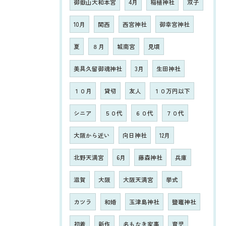
御嶽山大和本宮
4月
稲植神社
双子
10月
関西
西宮神社
御幸宮神社
夏
８月
城南宮
見頃
美具久留御魂神社
3月
生田神社
１０月
貸切
友人
１０万円以下
シニア
５０代
６０代
７０代
大阪から近い
向日神社
12月
北野天満宮
6月
藤森神社
兵庫
滋賀
大阪
大阪天満宮
挙式
カツラ
和婚
玉津島神社
鹽竈神社
初着
新作
名もなき家事
育児