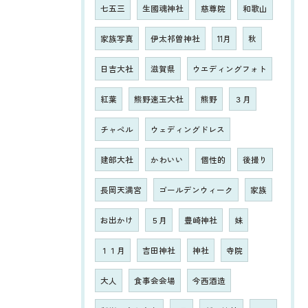
七五三
生國魂神社
慈尊院
和歌山
家族写真
伊太祁曽神社
11月
秋
日吉大社
滋賀県
ウエディングフォト
紅葉
熊野速玉大社
熊野
３月
チャペル
ウェディングドレス
建部大社
かわいい
個性的
後撮り
長岡天満宮
ゴールデンウィーク
家族
お出かけ
５月
豊崎神社
妹
１１月
吉田神社
神社
寺院
大人
食事会会場
今西酒造