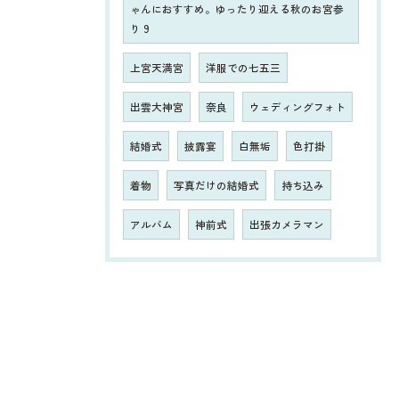
ゃんにおすすめ。ゆったり迎える秋のお宮参
り 9
上宮天満宮
洋服での七五三
出雲大神宮
奈良
ウェディングフォト
結婚式
披露宴
白無垢
色打掛
着物
写真だけの結婚式
持ち込み
アルバム
神前式
出張カメラマン