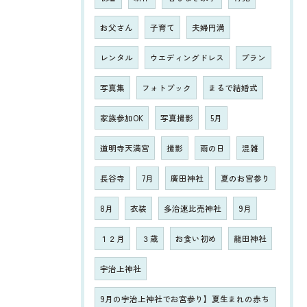
お父さん
子育て
夫婦円満
レンタル
ウエディングドレス
プラン
写真集
フォトブック
まるで結婚式
家族参加OK
写真撮影
5月
道明寺天満宮
撮影
雨の日
混雑
長谷寺
7月
廣田神社
夏のお宮参り
8月
衣装
多治速比売神社
9月
１２月
３歳
お食い初め
龍田神社
宇治上神社
9月の宇治上神社でお宮参り】夏生まれの赤ち