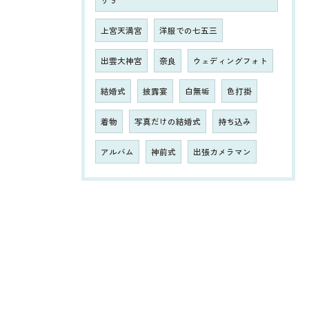
り 9
上宮天満宮
洋服での七五三
出雲大神宮
奈良
ウェディングフォト
結婚式
披露宴
白無垢
色打掛
着物
写真だけの結婚式
持ち込み
アルバム
神前式
出張カメラマン