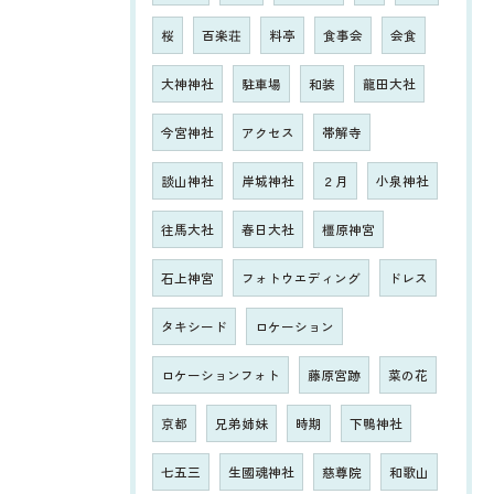
桜
百楽荘
料亭
食事会
会食
大神神社
駐車場
和装
龍田大社
今宮神社
アクセス
帯解寺
談山神社
岸城神社
２月
小泉神社
往馬大社
春日大社
橿原神宮
石上神宮
フォトウエディング
ドレス
タキシード
ロケーション
ロケーションフォト
藤原宮跡
菜の花
京都
兄弟姉妹
時期
下鴨神社
七五三
生國魂神社
慈尊院
和歌山