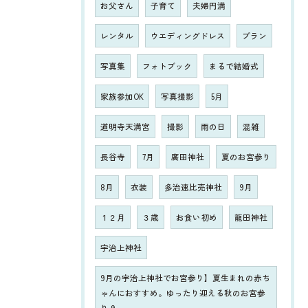
お父さん
子育て
夫婦円満
レンタル
ウエディングドレス
プラン
写真集
フォトブック
まるで結婚式
家族参加OK
写真撮影
5月
道明寺天満宮
撮影
雨の日
混雑
長谷寺
7月
廣田神社
夏のお宮参り
8月
衣装
多治速比売神社
9月
１２月
３歳
お食い初め
龍田神社
宇治上神社
9月の宇治上神社でお宮参り】夏生まれの赤ち
ゃんにおすすめ。ゆったり迎える秋のお宮参