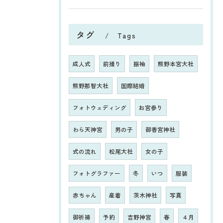
タグ
Tags
成人式
前撮り
振袖
熊野本宮大社
熊野那智大社
国際結婚
フォトウェディング
お宮参り
わら天神宮
男の子
御香宮神社
式の流れ
松尾大社
女の子
フォトグラファー
冬
いつ
服装
赤ちゃん
産着
茨木神社
写真
御祈祷
予約
吉野神宮
春
４月