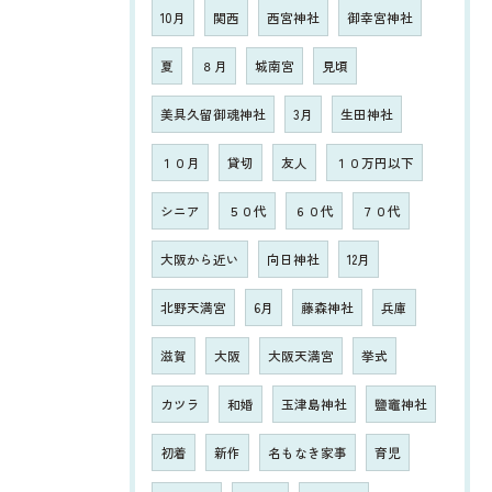
10月
関西
西宮神社
御幸宮神社
夏
８月
城南宮
見頃
美具久留御魂神社
3月
生田神社
１０月
貸切
友人
１０万円以下
シニア
５０代
６０代
７０代
大阪から近い
向日神社
12月
北野天満宮
6月
藤森神社
兵庫
滋賀
大阪
大阪天満宮
挙式
カツラ
和婚
玉津島神社
鹽竈神社
初着
新作
名もなき家事
育児