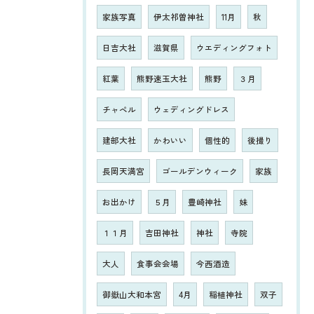
家族写真
伊太祁曽神社
11月
秋
日吉大社
滋賀県
ウエディングフォト
紅葉
熊野速玉大社
熊野
３月
チャペル
ウェディングドレス
建部大社
かわいい
個性的
後撮り
長岡天満宮
ゴールデンウィーク
家族
お出かけ
５月
豊崎神社
妹
１１月
吉田神社
神社
寺院
大人
食事会会場
今西酒造
御嶽山大和本宮
4月
稲植神社
双子