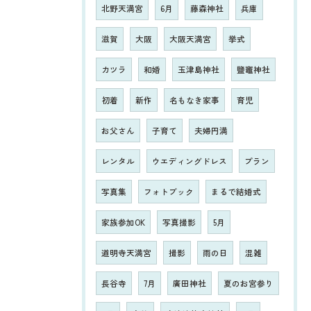
北野天満宮
6月
藤森神社
兵庫
滋賀
大阪
大阪天満宮
挙式
カツラ
和婚
玉津島神社
鹽竈神社
初着
新作
名もなき家事
育児
お父さん
子育て
夫婦円満
レンタル
ウエディングドレス
プラン
写真集
フォトブック
まるで結婚式
家族参加OK
写真撮影
5月
道明寺天満宮
撮影
雨の日
混雑
長谷寺
7月
廣田神社
夏のお宮参り