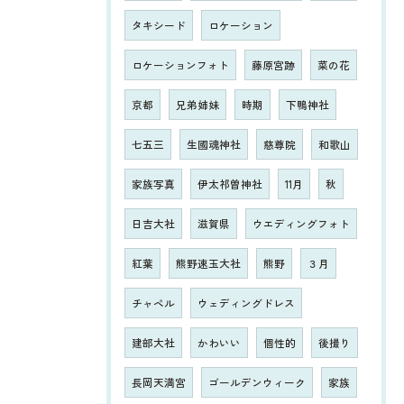
タキシード
ロケーション
ロケーションフォト
藤原宮跡
菜の花
京都
兄弟姉妹
時期
下鴨神社
七五三
生國魂神社
慈尊院
和歌山
家族写真
伊太祁曽神社
11月
秋
日吉大社
滋賀県
ウエディングフォト
紅葉
熊野速玉大社
熊野
３月
チャペル
ウェディングドレス
建部大社
かわいい
個性的
後撮り
長岡天満宮
ゴールデンウィーク
家族