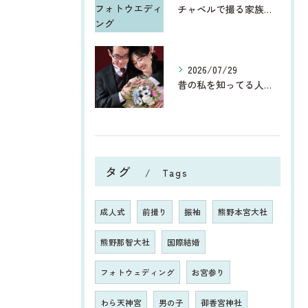
チャペルで撮る家族と一緒のフォトウエディング
2026/07/29
昔の私を知ってる人からしたら、今、お宮参りや七五三、ウエディ...
タグ
Tags
成人式
前撮り
振袖
熊野本宮大社
熊野那智大社
国際結婚
フォトウェディング
お宮参り
わら天神宮
男の子
御香宮神社