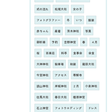
式の流れ
松尾大社
女の子
フォトグラファー
冬
いつ
服装
赤ちゃん
産着
茨木神社
写真
御祈祷
予約
吉野神宮
春
４月
桜
百楽荘
料亭
食事会
会食
大神神社
駐車場
和装
龍田大社
今宮神社
アクセス
帯解寺
談山神社
岸城神社
２月
小泉神社
往馬大社
春日大社
橿原神宮
石上神宮
フォトウエディング
ドレス