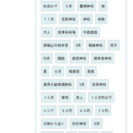
お出かけ
５月
豊崎神社
妹
１１月
吉田神社
神社
寺院
大人
食事会会場
今西酒造
御嶽山大和本宮
4月
稲植神社
双子
10月
関西
西宮神社
御幸宮神社
夏
８月
城南宮
見頃
美具久留御魂神社
3月
生田神社
１０月
貸切
友人
１０万円以下
シニア
５０代
６０代
７０代
大阪から近い
向日神社
12月