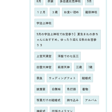
8月
衣装
多治速比売神社
9月
１２月
３歳
お食い初め
龍田神社
宇治上神社
9月の宇治上神社でお宮参り】夏生まれの赤ち
ゃんにおすすめ。ゆったり迎える秋のお宮参
り 9
上宮天満宮
洋服での七五三
出雲大神宮
萩原天神
三歳
7歳
奈良
ウェディングフォト
結婚式
披露宴
白無垢
色打掛
着物
写真だけの結婚式
持ち込み
アルバム
神前式
出張カメラマン