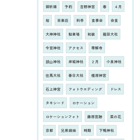
御祈祷
予約
吉野神宮
春
４月
桜
百楽荘
料亭
食事会
会食
大神神社
駐車場
和装
龍田大社
今宮神社
アクセス
帯解寺
談山神社
岸城神社
２月
小泉神社
往馬大社
春日大社
橿原神宮
石上神宮
フォトウエディング
ドレス
タキシード
ロケーション
ロケーションフォト
藤原宮跡
菜の花
京都
兄弟姉妹
時期
下鴨神社