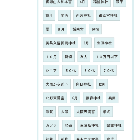
御嶽山大和本宮
4月
稲植神社
双子
10月
関西
西宮神社
御幸宮神社
夏
８月
城南宮
見頃
美具久留御魂神社
3月
生田神社
１０月
貸切
友人
１０万円以下
シニア
５０代
６０代
７０代
大阪から近い
向日神社
12月
北野天満宮
6月
藤森神社
兵庫
滋賀
大阪
大阪天満宮
挙式
カツラ
和婚
玉津島神社
鹽竈神社
初着
新作
名もなき家事
育児