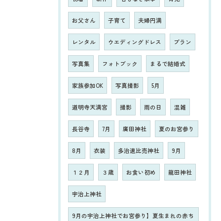
お父さん
子育て
夫婦円満
レンタル
ウエディングドレス
プラン
写真集
フォトブック
まるで結婚式
家族参加OK
写真撮影
5月
道明寺天満宮
撮影
雨の日
混雑
長谷寺
7月
廣田神社
夏のお宮参り
8月
衣装
多治速比売神社
9月
１２月
３歳
お食い初め
龍田神社
宇治上神社
9月の宇治上神社でお宮参り】夏生まれの赤ち