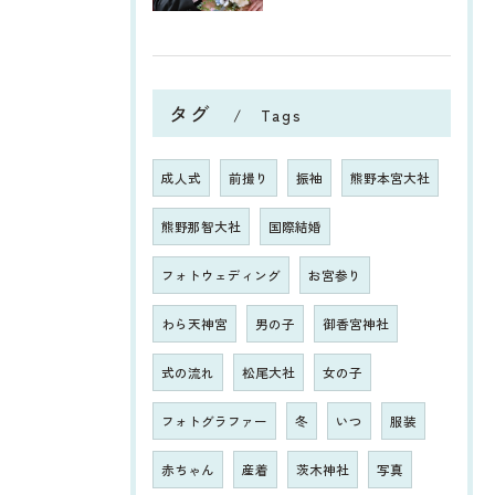
タグ
Tags
成人式
前撮り
振袖
熊野本宮大社
熊野那智大社
国際結婚
フォトウェディング
お宮参り
わら天神宮
男の子
御香宮神社
式の流れ
松尾大社
女の子
フォトグラファー
冬
いつ
服装
赤ちゃん
産着
茨木神社
写真