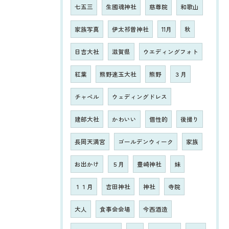
七五三
生國魂神社
慈尊院
和歌山
家族写真
伊太祁曽神社
11月
秋
日吉大社
滋賀県
ウエディングフォト
紅葉
熊野速玉大社
熊野
３月
チャペル
ウェディングドレス
建部大社
かわいい
個性的
後撮り
長岡天満宮
ゴールデンウィーク
家族
お出かけ
５月
豊崎神社
妹
１１月
吉田神社
神社
寺院
大人
食事会会場
今西酒造