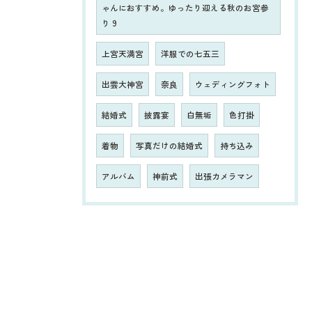
ゃんにおすすめ。ゆったり迎える秋のお宮参
り 9
上宮天満宮
洋服での七五三
出雲大神宮
奈良
ウェディングフォト
結婚式
披露宴
白無垢
色打掛
着物
写真だけの結婚式
持ち込み
アルバム
神前式
出張カメラマン