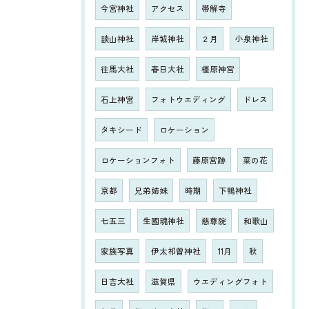
今宮神社
アクセス
帯解寺
談山神社
岸城神社
２月
小泉神社
往馬大社
春日大社
橿原神宮
石上神宮
フォトウエディング
ドレス
タキシード
ロケーション
ロケーションフォト
藤原宮跡
菜の花
京都
兄弟姉妹
時期
下鴨神社
七五三
生國魂神社
慈尊院
和歌山
家族写真
伊太祁曽神社
11月
秋
日吉大社
滋賀県
ウエディングフォト