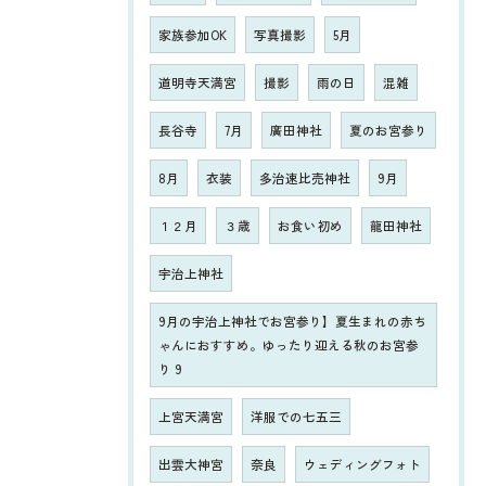
家族参加OK
写真撮影
5月
道明寺天満宮
撮影
雨の日
混雑
長谷寺
7月
廣田神社
夏のお宮参り
8月
衣装
多治速比売神社
9月
１２月
３歳
お食い初め
龍田神社
宇治上神社
9月の宇治上神社でお宮参り】夏生まれの赤ち
ゃんにおすすめ。ゆったり迎える秋のお宮参
り 9
上宮天満宮
洋服での七五三
出雲大神宮
奈良
ウェディングフォト