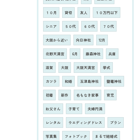
１０月
貸切
友人
１０万円以下
シニア
５０代
６０代
７０代
大阪から近い
向日神社
12月
北野天満宮
6月
藤森神社
兵庫
滋賀
大阪
大阪天満宮
挙式
カツラ
和婚
玉津島神社
鹽竈神社
初着
新作
名もなき家事
育児
お父さん
子育て
夫婦円満
レンタル
ウエディングドレス
プラン
写真集
フォトブック
まるで結婚式