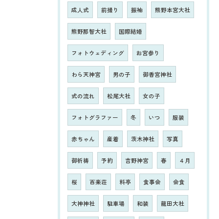
成人式
前撮り
振袖
熊野本宮大社
熊野那智大社
国際結婚
フォトウェディング
お宮参り
わら天神宮
男の子
御香宮神社
式の流れ
松尾大社
女の子
フォトグラファー
冬
いつ
服装
赤ちゃん
産着
茨木神社
写真
御祈祷
予約
吉野神宮
春
４月
桜
百楽荘
料亭
食事会
会食
大神神社
駐車場
和装
龍田大社