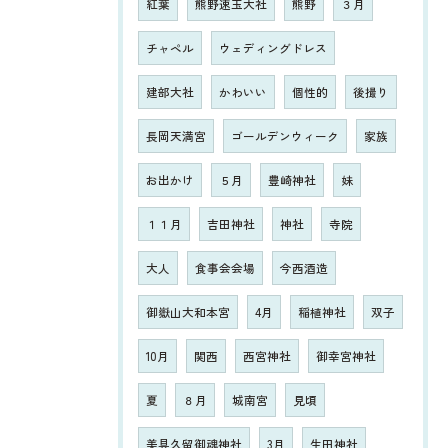
紅葉
熊野速玉大社
熊野
３月
チャペル
ウェディングドレス
建部大社
かわいい
個性的
後撮り
長岡天満宮
ゴールデンウィーク
家族
お出かけ
５月
豊崎神社
妹
１１月
吉田神社
神社
寺院
大人
食事会会場
今西酒造
御嶽山大和本宮
4月
稲植神社
双子
10月
関西
西宮神社
御幸宮神社
夏
８月
城南宮
見頃
美具久留御魂神社
3月
生田神社