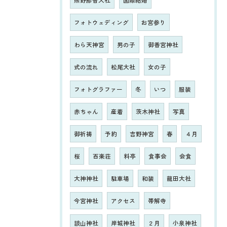
熊野那智大社
国際結婚
フォトウェディング
お宮参り
わら天神宮
男の子
御香宮神社
式の流れ
松尾大社
女の子
フォトグラファー
冬
いつ
服装
赤ちゃん
産着
茨木神社
写真
御祈祷
予約
吉野神宮
春
４月
桜
百楽荘
料亭
食事会
会食
大神神社
駐車場
和装
龍田大社
今宮神社
アクセス
帯解寺
談山神社
岸城神社
２月
小泉神社