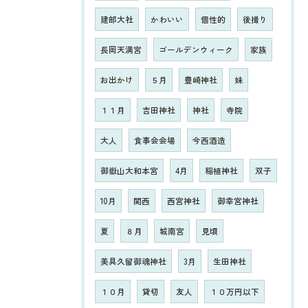
建部大社
かわいい
個性的
後撮り
長岡天満宮
ゴールデンウィーク
家族
お出かけ
５月
豊崎神社
妹
１１月
吉田神社
神社
寺院
大人
食事会会場
今西酒造
御嶽山大和本宮
4月
稲植神社
双子
10月
関西
西宮神社
御幸宮神社
夏
８月
城南宮
見頃
美具久留御魂神社
3月
生田神社
１０月
貸切
友人
１０万円以下