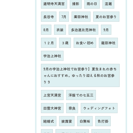
道明寺天満宮
撮影
雨の日
混雑
長谷寺
7月
廣田神社
夏のお宮参り
8月
衣装
多治速比売神社
9月
１２月
３歳
お食い初め
龍田神社
宇治上神社
9月の宇治上神社でお宮参り】夏生まれの赤ち
ゃんにおすすめ。ゆったり迎える秋のお宮参
り 9
上宮天満宮
洋服での七五三
出雲大神宮
奈良
ウェディングフォト
結婚式
披露宴
白無垢
色打掛