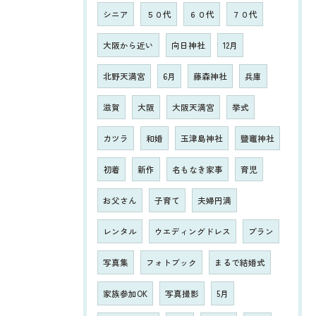
シニア
５０代
６０代
７０代
大阪から近い
向日神社
12月
北野天満宮
6月
藤森神社
兵庫
滋賀
大阪
大阪天満宮
挙式
カツラ
和婚
玉津島神社
鹽竈神社
初着
新作
名もなき家事
育児
お父さん
子育て
夫婦円満
レンタル
ウエディングドレス
プラン
写真集
フォトブック
まるで結婚式
家族参加OK
写真撮影
5月