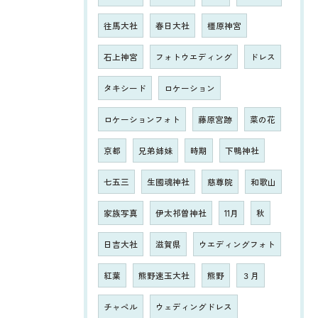
往馬大社
春日大社
橿原神宮
石上神宮
フォトウエディング
ドレス
タキシード
ロケーション
ロケーションフォト
藤原宮跡
菜の花
京都
兄弟姉妹
時期
下鴨神社
七五三
生國魂神社
慈尊院
和歌山
家族写真
伊太祁曽神社
11月
秋
日吉大社
滋賀県
ウエディングフォト
紅葉
熊野速玉大社
熊野
３月
チャペル
ウェディングドレス