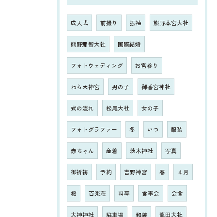
成人式
前撮り
振袖
熊野本宮大社
熊野那智大社
国際結婚
フォトウェディング
お宮参り
わら天神宮
男の子
御香宮神社
式の流れ
松尾大社
女の子
フォトグラファー
冬
いつ
服装
赤ちゃん
産着
茨木神社
写真
御祈祷
予約
吉野神宮
春
４月
桜
百楽荘
料亭
食事会
会食
大神神社
駐車場
和装
龍田大社