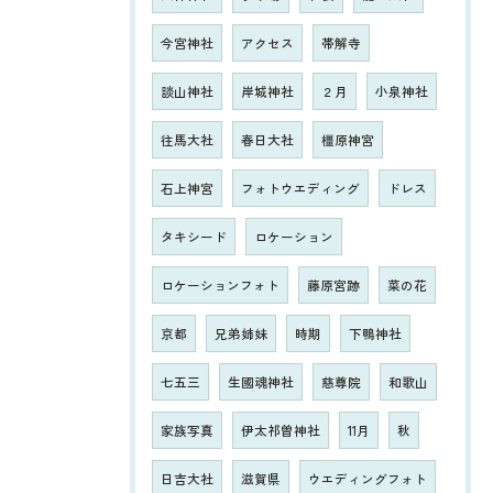
今宮神社
アクセス
帯解寺
談山神社
岸城神社
２月
小泉神社
往馬大社
春日大社
橿原神宮
石上神宮
フォトウエディング
ドレス
タキシード
ロケーション
ロケーションフォト
藤原宮跡
菜の花
京都
兄弟姉妹
時期
下鴨神社
七五三
生國魂神社
慈尊院
和歌山
家族写真
伊太祁曽神社
11月
秋
日吉大社
滋賀県
ウエディングフォト