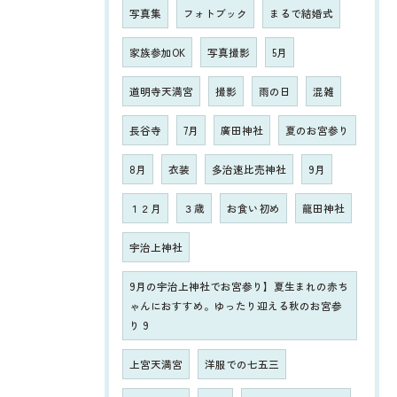
写真集
フォトブック
まるで結婚式
家族参加OK
写真撮影
5月
道明寺天満宮
撮影
雨の日
混雑
長谷寺
7月
廣田神社
夏のお宮参り
8月
衣装
多治速比売神社
9月
１２月
３歳
お食い初め
龍田神社
宇治上神社
9月の宇治上神社でお宮参り】夏生まれの赤ち
ゃんにおすすめ。ゆったり迎える秋のお宮参
り 9
上宮天満宮
洋服での七五三