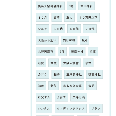
美具久留御魂神社
3月
生田神社
１０月
貸切
友人
１０万円以下
シニア
５０代
６０代
７０代
大阪から近い
向日神社
12月
北野天満宮
6月
藤森神社
兵庫
滋賀
大阪
大阪天満宮
挙式
カツラ
和婚
玉津島神社
鹽竈神社
初着
新作
名もなき家事
育児
お父さん
子育て
夫婦円満
レンタル
ウエディングドレス
プラン