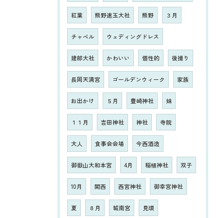
紅葉
熊野速玉大社
熊野
３月
チャペル
ウェディングドレス
建部大社
かわいい
個性的
後撮り
長岡天満宮
ゴールデンウィーク
家族
お出かけ
５月
豊崎神社
妹
１１月
吉田神社
神社
寺院
大人
食事会会場
今西酒造
御嶽山大和本宮
4月
稲植神社
双子
10月
関西
西宮神社
御幸宮神社
夏
８月
城南宮
見頃