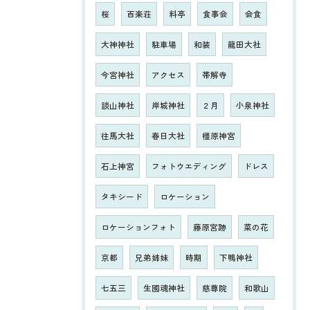
桜
百楽荘
料亭
食事会
会食
大神神社
駐車場
和装
龍田大社
今宮神社
アクセス
帯解寺
談山神社
岸城神社
２月
小泉神社
往馬大社
春日大社
橿原神宮
石上神宮
フォトウエディング
ドレス
タキシード
ロケーション
ロケーションフォト
藤原宮跡
菜の花
京都
兄弟姉妹
時期
下鴨神社
七五三
生國魂神社
慈尊院
和歌山