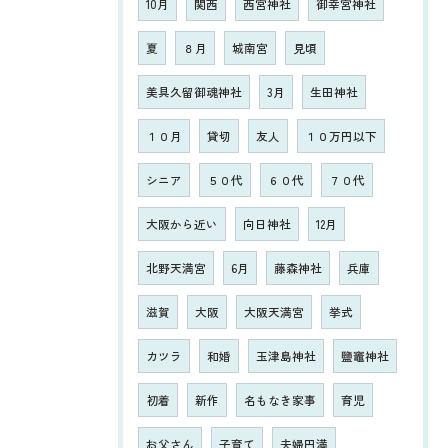
10月
関西
西宮神社
御幸宮神社
夏
８月
城南宮
見頃
美具久留御魂神社
3月
生田神社
１０月
貸切
友人
１０万円以下
シニア
５０代
６０代
７０代
大阪から近い
向日神社
12月
北野天満宮
6月
藤森神社
兵庫
滋賀
大阪
大阪天満宮
挙式
カツラ
和婚
玉津島神社
鹽竈神社
初着
新作
名もなき家事
育児
お父さん
子育て
夫婦円満