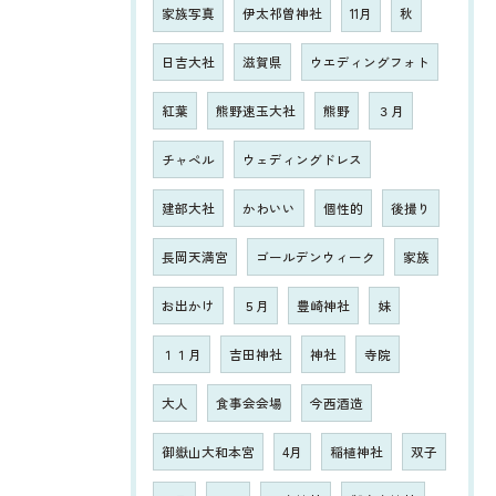
家族写真
伊太祁曽神社
11月
秋
日吉大社
滋賀県
ウエディングフォト
紅葉
熊野速玉大社
熊野
３月
チャペル
ウェディングドレス
建部大社
かわいい
個性的
後撮り
長岡天満宮
ゴールデンウィーク
家族
お出かけ
５月
豊崎神社
妹
１１月
吉田神社
神社
寺院
大人
食事会会場
今西酒造
御嶽山大和本宮
4月
稲植神社
双子