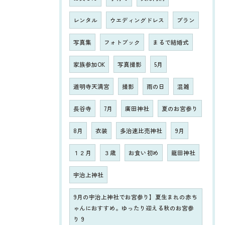
レンタル
ウエディングドレス
プラン
写真集
フォトブック
まるで結婚式
家族参加OK
写真撮影
5月
道明寺天満宮
撮影
雨の日
混雑
長谷寺
7月
廣田神社
夏のお宮参り
8月
衣装
多治速比売神社
9月
１２月
３歳
お食い初め
龍田神社
宇治上神社
9月の宇治上神社でお宮参り】夏生まれの赤ち
ゃんにおすすめ。ゆったり迎える秋のお宮参
り 9