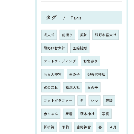
タグ
Tags
成人式
前撮り
振袖
熊野本宮大社
熊野那智大社
国際結婚
フォトウェディング
お宮参り
わら天神宮
男の子
御香宮神社
式の流れ
松尾大社
女の子
フォトグラファー
冬
いつ
服装
赤ちゃん
産着
茨木神社
写真
御祈祷
予約
吉野神宮
春
４月