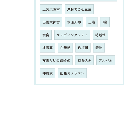
上宮天満宮
洋服での七五三
出雲大神宮
萩原天神
三歳
7歳
奈良
ウェディングフォト
結婚式
披露宴
白無垢
色打掛
着物
写真だけの結婚式
持ち込み
アルバム
神前式
出張カメラマン