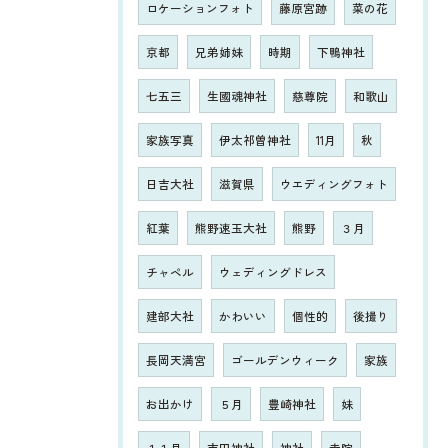
ロケーションフォト
藤原宮跡
菜の花
京都
兄弟姉妹
時期
下鴨神社
七五三
生國魂神社
慈尊院
和歌山
家族写真
伊太祁曽神社
11月
秋
日吉大社
滋賀県
ウエディングフォト
紅葉
熊野速玉大社
熊野
３月
チャペル
ウェディングドレス
建部大社
かわいい
個性的
後撮り
長岡天満宮
ゴールデンウィーク
家族
お出かけ
５月
豊崎神社
妹