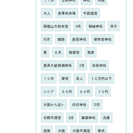
１１月
吉田神社
神社
寺院
大人
食事会会場
今西酒造
御嶽山大和本宮
4月
稲植神社
双子
10月
関西
西宮神社
御幸宮神社
夏
８月
城南宮
見頃
美具久留御魂神社
3月
生田神社
１０月
貸切
友人
１０万円以下
シニア
５０代
６０代
７０代
大阪から近い
向日神社
12月
北野天満宮
6月
藤森神社
兵庫
滋賀
大阪
大阪天満宮
挙式