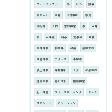
フォトグラファー
冬
いつ
服装
赤ちゃん
産着
茨木神社
写真
御祈祷
予約
吉野神宮
春
４月
桜
百楽荘
料亭
食事会
会食
大神神社
駐車場
和装
龍田大社
今宮神社
アクセス
帯解寺
談山神社
岸城神社
２月
小泉神社
往馬大社
春日大社
橿原神宮
石上神宮
フォトウエディング
ドレス
タキシード
ロケーション