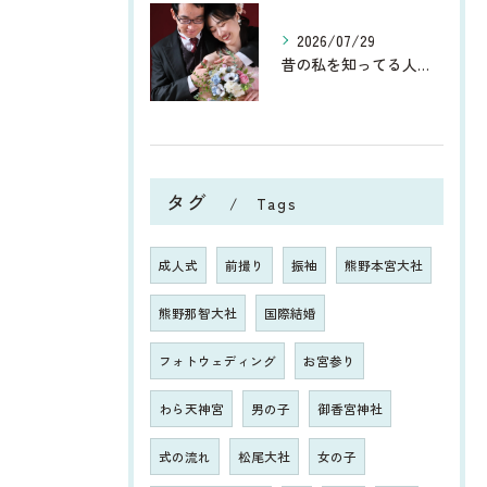
2026/07/29
昔の私を知ってる人からしたら、今、お宮参りや七五三、ウエディ...
タグ
Tags
成人式
前撮り
振袖
熊野本宮大社
熊野那智大社
国際結婚
フォトウェディング
お宮参り
わら天神宮
男の子
御香宮神社
式の流れ
松尾大社
女の子