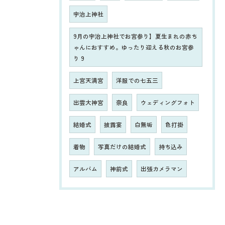
宇治上神社
9月の宇治上神社でお宮参り】夏生まれの赤ち
ゃんにおすすめ。ゆったり迎える秋のお宮参
り 9
上宮天満宮
洋服での七五三
出雲大神宮
奈良
ウェディングフォト
結婚式
披露宴
白無垢
色打掛
着物
写真だけの結婚式
持ち込み
アルバム
神前式
出張カメラマン