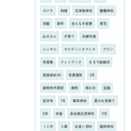
カツラ
和婚
玉津島神社
鹽竈神社
初着
新作
名もなき家事
育児
お父さん
子育て
夫婦円満
レンタル
ウエディングドレス
プラン
写真集
フォトブック
まるで結婚式
家族参加OK
写真撮影
5月
道明寺天満宮
撮影
雨の日
混雑
長谷寺
7月
廣田神社
夏のお宮参り
8月
衣装
多治速比売神社
9月
１２月
３歳
お食い初め
龍田神社