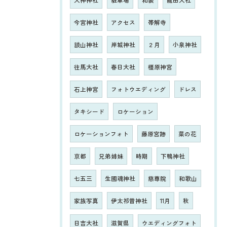
大神神社
駐車場
和装
龍田大社
今宮神社
アクセス
帯解寺
談山神社
岸城神社
２月
小泉神社
往馬大社
春日大社
橿原神宮
石上神宮
フォトウエディング
ドレス
タキシード
ロケーション
ロケーションフォト
藤原宮跡
菜の花
京都
兄弟姉妹
時期
下鴨神社
七五三
生國魂神社
慈尊院
和歌山
家族写真
伊太祁曽神社
11月
秋
日吉大社
滋賀県
ウエディングフォト