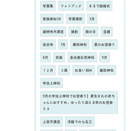
写真集
フォトブック
まるで結婚式
家族参加OK
写真撮影
5月
道明寺天満宮
撮影
雨の日
混雑
長谷寺
7月
廣田神社
夏のお宮参り
8月
衣装
多治速比売神社
9月
１２月
３歳
お食い初め
龍田神社
宇治上神社
9月の宇治上神社でお宮参り】夏生まれの赤ち
ゃんにおすすめ。ゆったり迎える秋のお宮参
り 9
上宮天満宮
洋服での七五三