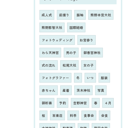
成人式
前撮り
振袖
熊野本宮大社
熊野那智大社
国際結婚
フォトウェディング
お宮参り
わら天神宮
男の子
御香宮神社
式の流れ
松尾大社
女の子
フォトグラファー
冬
いつ
服装
赤ちゃん
産着
茨木神社
写真
御祈祷
予約
吉野神宮
春
４月
桜
百楽荘
料亭
食事会
会食