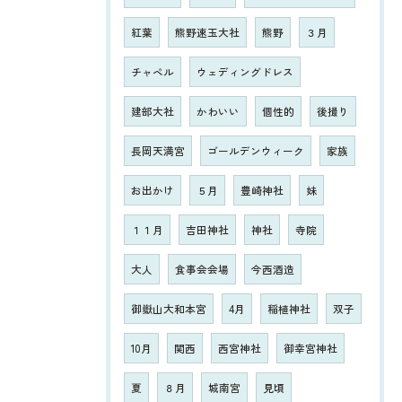
紅葉
熊野速玉大社
熊野
３月
チャペル
ウェディングドレス
建部大社
かわいい
個性的
後撮り
長岡天満宮
ゴールデンウィーク
家族
お出かけ
５月
豊崎神社
妹
１１月
吉田神社
神社
寺院
大人
食事会会場
今西酒造
御嶽山大和本宮
4月
稲植神社
双子
10月
関西
西宮神社
御幸宮神社
夏
８月
城南宮
見頃