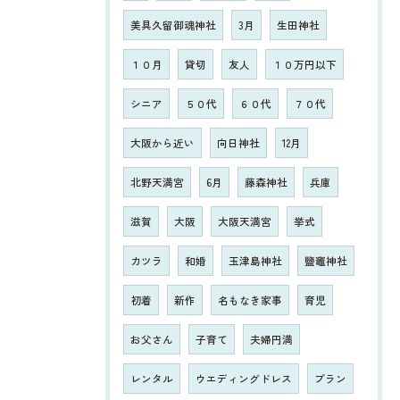
美具久留御魂神社
3月
生田神社
１０月
貸切
友人
１０万円以下
シニア
５０代
６０代
７０代
大阪から近い
向日神社
12月
北野天満宮
6月
藤森神社
兵庫
滋賀
大阪
大阪天満宮
挙式
カツラ
和婚
玉津島神社
鹽竈神社
初着
新作
名もなき家事
育児
お父さん
子育て
夫婦円満
レンタル
ウエディングドレス
プラン