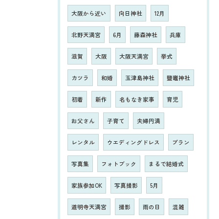
大阪から近い
向日神社
12月
北野天満宮
6月
藤森神社
兵庫
滋賀
大阪
大阪天満宮
挙式
カツラ
和婚
玉津島神社
鹽竈神社
初着
新作
名もなき家事
育児
お父さん
子育て
夫婦円満
レンタル
ウエディングドレス
プラン
写真集
フォトブック
まるで結婚式
家族参加OK
写真撮影
5月
道明寺天満宮
撮影
雨の日
混雑