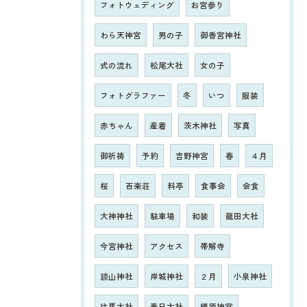
フォトウェディング
お宮参り
わら天神宮
男の子
御香宮神社
式の流れ
松尾大社
女の子
フォトグラファー
冬
いつ
服装
赤ちゃん
産着
茨木神社
写真
御祈祷
予約
吉野神宮
春
４月
桜
百楽荘
料亭
食事会
会食
大神神社
駐車場
和装
龍田大社
今宮神社
アクセス
帯解寺
談山神社
岸城神社
２月
小泉神社
往馬大社
春日大社
橿原神宮