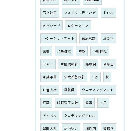
石上神宮
フォトウエディング
ドレス
タキシード
ロケーション
ロケーションフォト
藤原宮跡
菜の花
京都
兄弟姉妹
時期
下鴨神社
七五三
生國魂神社
慈尊院
和歌山
家族写真
伊太祁曽神社
11月
秋
日吉大社
滋賀県
ウエディングフォト
紅葉
熊野速玉大社
熊野
３月
チャペル
ウェディングドレス
建部大社
かわいい
個性的
後撮り