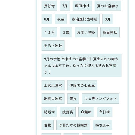
長谷寺
7月
廣田神社
夏のお宮参り
8月
衣装
多治速比売神社
9月
１２月
３歳
お食い初め
龍田神社
宇治上神社
9月の宇治上神社でお宮参り】夏生まれの赤ち
ゃんにおすすめ。ゆったり迎える秋のお宮参
り 9
上宮天満宮
洋服での七五三
出雲大神宮
奈良
ウェディングフォト
結婚式
披露宴
白無垢
色打掛
着物
写真だけの結婚式
持ち込み