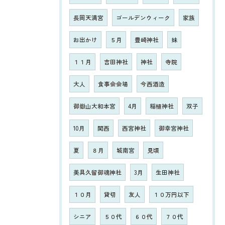
長岡天満宮
ゴールデンウィーク
家族
お出かけ
５月
豊崎神社
妹
１１月
吉田神社
神社
寺院
大人
食事会会場
今西酒造
御嶽山大和本宮
4月
稲植神社
双子
10月
関西
西宮神社
御幸宮神社
夏
８月
城南宮
見頃
美具久留御魂神社
3月
生田神社
１０月
貸切
友人
１０万円以下
シニア
５０代
６０代
７０代