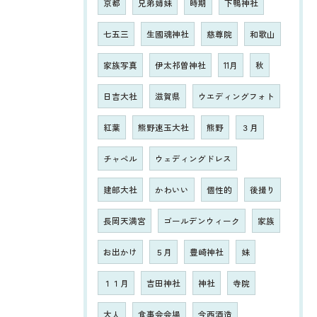
京都
兄弟姉妹
時期
下鴨神社
七五三
生國魂神社
慈尊院
和歌山
家族写真
伊太祁曽神社
11月
秋
日吉大社
滋賀県
ウエディングフォト
紅葉
熊野速玉大社
熊野
３月
チャペル
ウェディングドレス
建部大社
かわいい
個性的
後撮り
長岡天満宮
ゴールデンウィーク
家族
お出かけ
５月
豊崎神社
妹
１１月
吉田神社
神社
寺院
大人
食事会会場
今西酒造