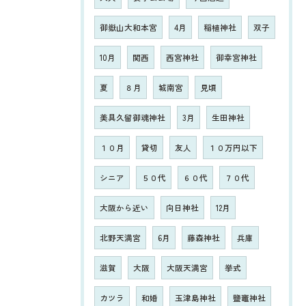
御嶽山大和本宮
4月
稲植神社
双子
10月
関西
西宮神社
御幸宮神社
夏
８月
城南宮
見頃
美具久留御魂神社
3月
生田神社
１０月
貸切
友人
１０万円以下
シニア
５０代
６０代
７０代
大阪から近い
向日神社
12月
北野天満宮
6月
藤森神社
兵庫
滋賀
大阪
大阪天満宮
挙式
カツラ
和婚
玉津島神社
鹽竈神社