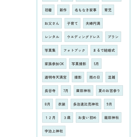
初着
新作
名もなき家事
育児
お父さん
子育て
夫婦円満
レンタル
ウエディングドレス
プラン
写真集
フォトブック
まるで結婚式
家族参加OK
写真撮影
5月
道明寺天満宮
撮影
雨の日
混雑
長谷寺
7月
廣田神社
夏のお宮参り
8月
衣装
多治速比売神社
9月
１２月
３歳
お食い初め
龍田神社
宇治上神社