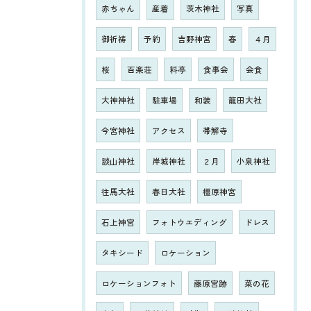
赤ちゃん
産着
茨木神社
写真
御祈祷
予約
吉野神宮
春
４月
桜
百楽荘
料亭
食事会
会食
大神神社
駐車場
和装
龍田大社
今宮神社
アクセス
帯解寺
談山神社
岸城神社
２月
小泉神社
往馬大社
春日大社
橿原神宮
石上神宮
フォトウエディング
ドレス
タキシード
ロケーション
ロケーションフォト
藤原宮跡
菜の花