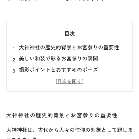
目次
大神神社の歴史的背景とお宮参りの重要性
美しい和装で彩るお宮参りの瞬間
撮影ポイントとおすすめのポーズ
デジタル時代の記念撮影と共有
家族の歴史を紡ぐお宮参りの魅力
大神神社でのお宮参りの１日を素敵な写
真で残しませんか？
大神神社の歴史的背景とお宮参りの重要性
大神神社は、古代から人々の信仰の対象として親しま