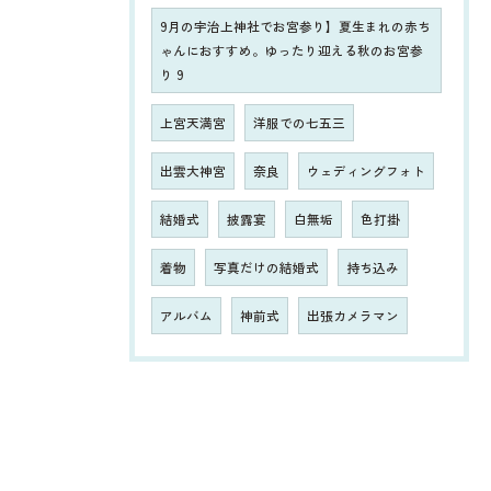
9月の宇治上神社でお宮参り】夏生まれの赤ち
ゃんにおすすめ。ゆったり迎える秋のお宮参
り 9
上宮天満宮
洋服での七五三
出雲大神宮
奈良
ウェディングフォト
結婚式
披露宴
白無垢
色打掛
着物
写真だけの結婚式
持ち込み
アルバム
神前式
出張カメラマン