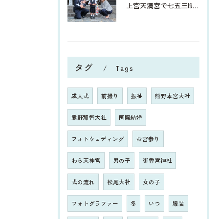
上宮天満宮で七五三|9月は洋服でのお参りもおすすめ！
タグ
Tags
成人式
前撮り
振袖
熊野本宮大社
熊野那智大社
国際結婚
フォトウェディング
お宮参り
わら天神宮
男の子
御香宮神社
式の流れ
松尾大社
女の子
フォトグラファー
冬
いつ
服装