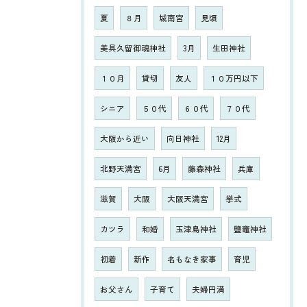
夏
８月
城南宮
見頃
美具久留御魂神社
3月
生田神社
１０月
貸切
友人
１０万円以下
シニア
５０代
６０代
７０代
大阪から近い
向日神社
12月
北野天満宮
6月
藤森神社
兵庫
滋賀
大阪
大阪天満宮
挙式
カツラ
和婚
玉津島神社
鹽竈神社
初着
新作
名もなき家事
育児
お父さん
子育て
夫婦円満