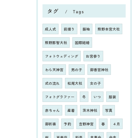
タグ
Tags
成人式
前撮り
振袖
熊野本宮大社
熊野那智大社
国際結婚
フォトウェディング
お宮参り
わら天神宮
男の子
御香宮神社
式の流れ
松尾大社
女の子
フォトグラファー
冬
いつ
服装
赤ちゃん
産着
茨木神社
写真
御祈祷
予約
吉野神宮
春
４月
桜
百楽荘
料亭
食事会
会食