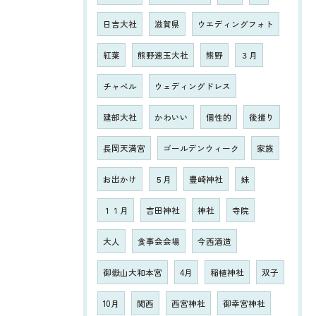
日吉大社
滋賀県
ウエディングフォト
紅葉
熊野速玉大社
熊野
３月
チャペル
ウェディングドレス
建部大社
かわいい
個性的
後撮り
長岡天満宮
ゴールデンウィーク
家族
お出かけ
５月
豊崎神社
妹
１１月
吉田神社
神社
寺院
大人
食事会会場
今西酒造
御嶽山大和本宮
4月
稲植神社
双子
10月
関西
西宮神社
御幸宮神社