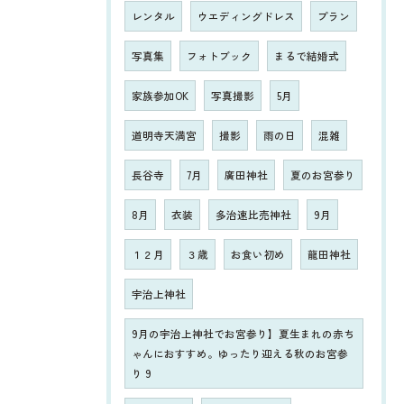
レンタル
ウエディングドレス
プラン
写真集
フォトブック
まるで結婚式
家族参加OK
写真撮影
5月
道明寺天満宮
撮影
雨の日
混雑
長谷寺
7月
廣田神社
夏のお宮参り
8月
衣装
多治速比売神社
9月
１２月
３歳
お食い初め
龍田神社
宇治上神社
9月の宇治上神社でお宮参り】夏生まれの赤ち
ゃんにおすすめ。ゆったり迎える秋のお宮参
り 9