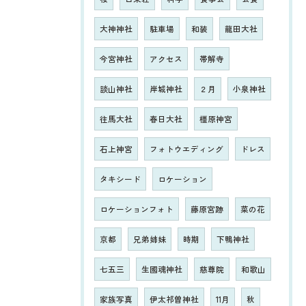
大神神社
駐車場
和装
龍田大社
今宮神社
アクセス
帯解寺
談山神社
岸城神社
２月
小泉神社
往馬大社
春日大社
橿原神宮
石上神宮
フォトウエディング
ドレス
タキシード
ロケーション
ロケーションフォト
藤原宮跡
菜の花
京都
兄弟姉妹
時期
下鴨神社
七五三
生國魂神社
慈尊院
和歌山
家族写真
伊太祁曽神社
11月
秋