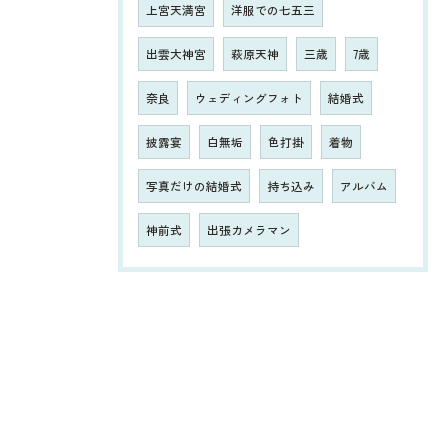
上宮天満宮
洋服での七五三
出雲大神宮
萩原天神
三歳
7歳
奈良
ウェディングフォト
結婚式
披露宴
白無垢
色打掛
着物
写真だけの結婚式
持ち込み
アルバム
神前式
出張カメラマン