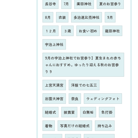
長谷寺
7月
廣田神社
夏のお宮参り
8月
衣装
多治速比売神社
9月
１２月
３歳
お食い初め
龍田神社
宇治上神社
9月の宇治上神社でお宮参り】夏生まれの赤ち
ゃんにおすすめ。ゆったり迎える秋のお宮参
り 9
上宮天満宮
洋服での七五三
出雲大神宮
奈良
ウェディングフォト
結婚式
披露宴
白無垢
色打掛
着物
写真だけの結婚式
持ち込み