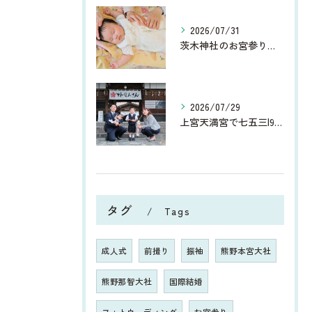
2026/07/31
茨木神社のお宮参り撮影レポート｜夏のお宮参り
2026/07/29
上宮天満宮で七五三|9月は洋服でのお参りもおすすめ！
タグ
Tags
成人式
前撮り
振袖
熊野本宮大社
熊野那智大社
国際結婚
フォトウェディング
お宮参り