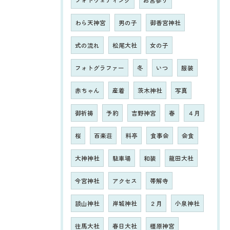
わら天神宮
男の子
御香宮神社
式の流れ
松尾大社
女の子
フォトグラファー
冬
いつ
服装
赤ちゃん
産着
茨木神社
写真
御祈祷
予約
吉野神宮
春
４月
桜
百楽荘
料亭
食事会
会食
大神神社
駐車場
和装
龍田大社
今宮神社
アクセス
帯解寺
談山神社
岸城神社
２月
小泉神社
往馬大社
春日大社
橿原神宮