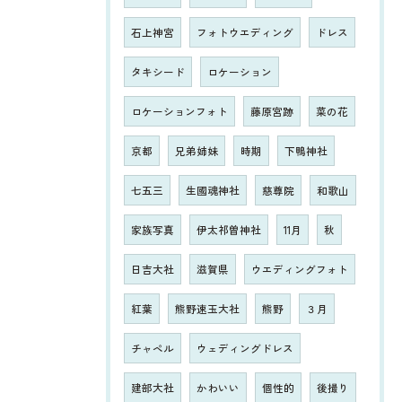
石上神宮
フォトウエディング
ドレス
タキシード
ロケーション
ロケーションフォト
藤原宮跡
菜の花
京都
兄弟姉妹
時期
下鴨神社
七五三
生國魂神社
慈尊院
和歌山
家族写真
伊太祁曽神社
11月
秋
日吉大社
滋賀県
ウエディングフォト
紅葉
熊野速玉大社
熊野
３月
チャペル
ウェディングドレス
建部大社
かわいい
個性的
後撮り