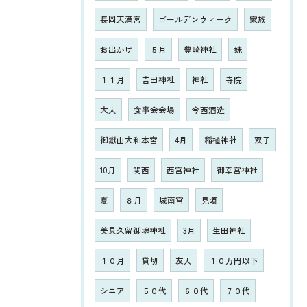
長岡天満宮
ゴールデンウィーク
家族
お出かけ
５月
豊崎神社
妹
１１月
吉田神社
神社
寺院
大人
食事会会場
今西酒造
御嶽山大和本宮
4月
稲植神社
双子
10月
関西
西宮神社
御幸宮神社
夏
８月
城南宮
見頃
美具久留御魂神社
3月
生田神社
１０月
貸切
友人
１０万円以下
シニア
５０代
６０代
７０代