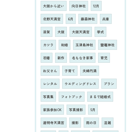
大阪から近い
向日神社
12月
北野天満宮
6月
藤森神社
兵庫
滋賀
大阪
大阪天満宮
挙式
カツラ
和婚
玉津島神社
鹽竈神社
初着
新作
名もなき家事
育児
お父さん
子育て
夫婦円満
レンタル
ウエディングドレス
プラン
写真集
フォトブック
まるで結婚式
家族参加OK
写真撮影
5月
道明寺天満宮
撮影
雨の日
混雑