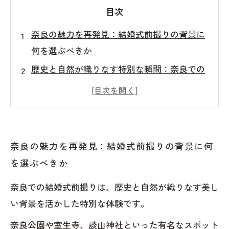
目次
奈良の魅力を再発見：結婚式前撮りの背景に
何を選ぶべきか
歴史と自然が織りなす特別な瞬間：奈良での
前撮り体験
四季折々の風景が彩る奈良での前撮りの魅力
心に残る思い出作り：奈良の隠れ家スポット
とは
奈良の魅力を再発見：結婚式前撮りの背景に何
前撮り成功の秘訣：奈良での撮影に向けた準
を選ぶべきか
備
奈良での結婚式前撮りは、歴史と自然が織りなす美し
奈良での特別な前撮り体験がもたらす未来の
い背景を活かした特別な体験です。
思い出
奈良公園や室生寺、談山神社といった有名なスポット
あなたの物語を映し出す：奈良で忘れられな