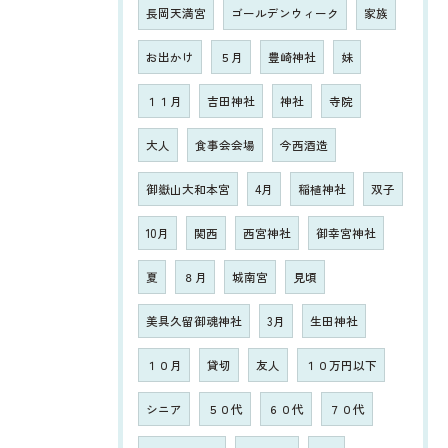
長岡天満宮
ゴールデンウィーク
家族
お出かけ
５月
豊崎神社
妹
１１月
吉田神社
神社
寺院
大人
食事会会場
今西酒造
御嶽山大和本宮
4月
稲植神社
双子
10月
関西
西宮神社
御幸宮神社
夏
８月
城南宮
見頃
美具久留御魂神社
3月
生田神社
１０月
貸切
友人
１０万円以下
シニア
５０代
６０代
７０代