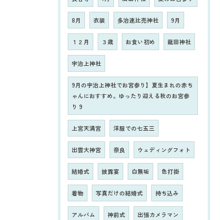
8月
衣装
多治速比売神社
9月
１２月
３歳
お食い初め
龍田神社
宇治上神社
9月の宇治上神社でお宮参り】夏生まれの赤ち
ゃんにおすすめ。ゆったり迎える秋のお宮参
り 9
上宮天満宮
洋服での七五三
出雲大神宮
奈良
ウェディングフォト
結婚式
披露宴
白無垢
色打掛
着物
写真だけの結婚式
持ち込み
アルバム
神前式
出張カメラマン