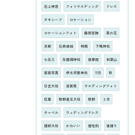
石上神宮
フォトウエディング
ドレス
タキシード
ロケーション
ロケーションフォト
藤原宮跡
菜の花
京都
兄弟姉妹
時期
下鴨神社
七五三
生國魂神社
慈尊院
和歌山
家族写真
伊太祁曽神社
11月
秋
日吉大社
滋賀県
ウエディングフォト
紅葉
熊野速玉大社
熊野
３月
チャペル
ウェディングドレス
建部大社
かわいい
個性的
後撮り