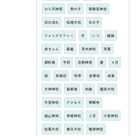
わら天神宮
男の子
御香宮神社
式の流れ
松尾大社
女の子
フォトグラファー
冬
いつ
服装
赤ちゃん
産着
茨木神社
写真
御祈祷
予約
吉野神宮
春
４月
桜
百楽荘
料亭
食事会
会食
大神神社
駐車場
和装
龍田大社
今宮神社
アクセス
帯解寺
談山神社
岸城神社
２月
小泉神社
往馬大社
春日大社
橿原神宮