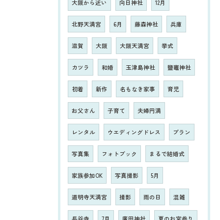
大阪から近い
向日神社
12月
北野天満宮
6月
藤森神社
兵庫
滋賀
大阪
大阪天満宮
挙式
カツラ
和婚
玉津島神社
鹽竈神社
初着
新作
名もなき家事
育児
お父さん
子育て
夫婦円満
レンタル
ウエディングドレス
プラン
写真集
フォトブック
まるで結婚式
家族参加OK
写真撮影
5月
道明寺天満宮
撮影
雨の日
混雑
長谷寺
7月
廣田神社
夏のお宮参り