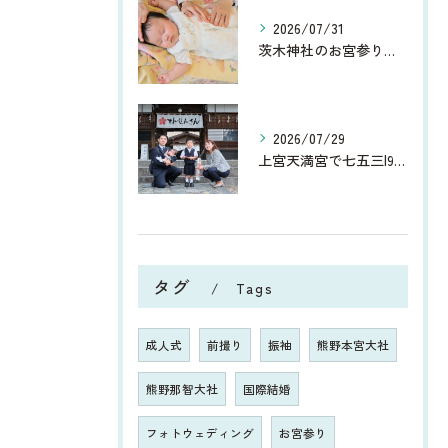
2026/07/31
茨木神社のお宮参り撮影レポート｜夏のお宮参り
2026/07/29
上宮天満宮で七五三|9月は洋服でのお参りもおすすめ！
タグ
Tags
成人式
前撮り
振袖
熊野本宮大社
熊野那智大社
国際結婚
フォトウェディング
お宮参り