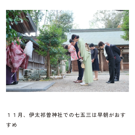
伊太祁曽神社での七五三撮影まとめ
伊太祁曽神社での七五三写真撮影
見ているだけで幸せな気持ちになる写真
キキフォトワークス
伊太祁曽神社へのアクセス
伊太祈曽神社の駐車場
キキフォトワークス
監修者：池田一喜
１１月、伊太祁曽神社での七五三は早朝がおす
すめ