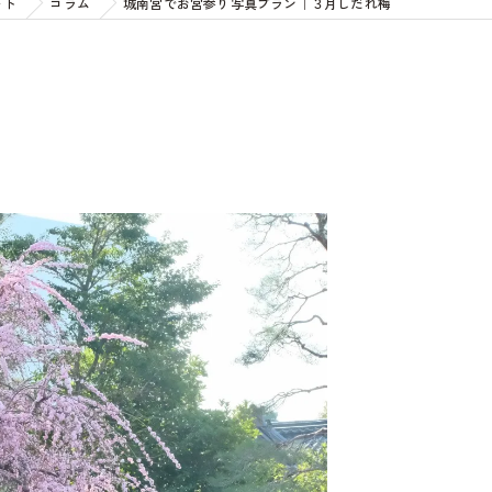
ォト
コラム
城南宮でお宮参り写真プラン｜３月しだれ梅