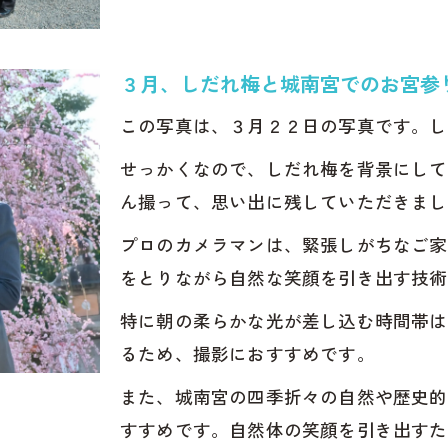
ックスして撮れる城南宮お宮参り写真の秘訣
宮お宮参りで自然な雰囲気を演出するコツ
３月、しだれ梅と城南宮でのお宮参
り写真ならデータ納品や衣装も安心
この写真は、３月２２日の写真です。し
宮お宮参り写真データ納品の安心ポイント
せっかくなので、しだれ梅を背景にして
レンタルも対応の城南宮お宮参り撮影
ん撮って、思い出に残していただきまし
タ納品で手軽な城南宮お宮参り写真の魅力
プロのカメラマンは、緊張しがちなご家
宮お宮参りはいつがいい？
をとりながら自然な笑顔を引き出す技術
中旬から4月の城南宮お宮参り
特に朝の柔らかな光が差し込む時間帯は
写真で思い出に残るお宮参り体験を
るため、撮影におすすめです。
宮お宮参りで高品質写真を残す秘訣
また、城南宮の四季折々の自然や歴史的
の思い出に城南宮お宮参り写真を選ぶ理由
すすめです。自然体の笑顔を引き出すた
宮お宮参り写真で心に残る体験を実現