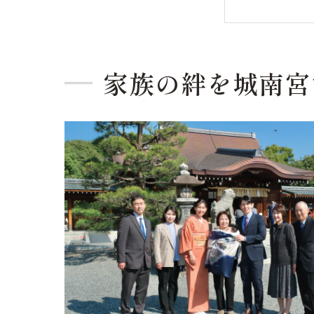
城南
伝統
城南
家族の絆を城南宮
プラン
城南
お宮
城南
初穂
城南
自然な
城南
赤ち
自然