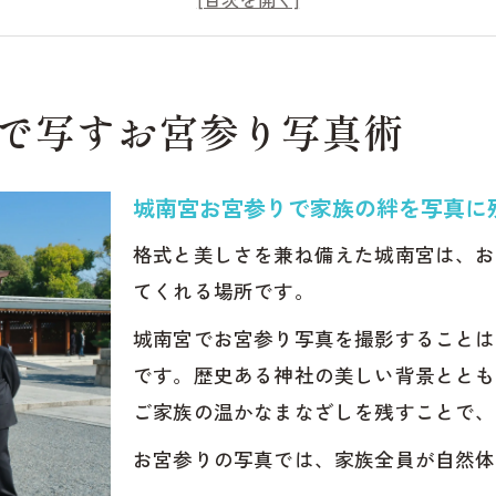
宮お宮参り写真で残す家族の大切な瞬間
感じる城南宮お宮参り写真の魅力とは
宮お宮参り撮影が育む家族の思い出作り
で写すお宮参り写真術
比較で賢く選ぶお宮参り撮影
宮お宮参りは初穂料と撮影プランが別
城南宮お宮参りで家族の絆を写真に
参り写真プラン比較で城南宮を賢く活用
宮お宮参りで知るべき撮影費用と相場
格式と美しさを兼ね備えた城南宮は、お
料やプラン選びで失敗しないコツ
てくれる場所です。
宮お宮参り写真プランの選び方ガイド
城南宮でお宮参り写真を撮影することは
表情を残す城南宮お宮参り写真のコツ
です。歴史ある神社の美しい背景ととも
宮お宮参りで自然な家族写真を撮る方法
ご家族の温かなまなざしを残すことで、
ゃんを可愛く写す城南宮お宮参り写真術
お宮参りの写真では、家族全員が自然体
な表情を引き出す城南宮お宮参り撮影法