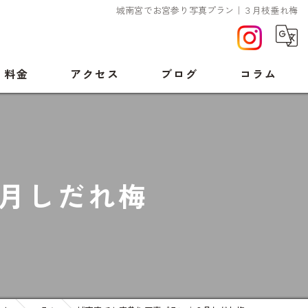
城南宮でお宮参り写真プラン｜３月枝垂れ梅
料金
アクセス
ブログ
コラム
月しだれ梅