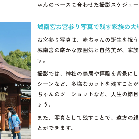
ゃんのペースに合わせた撮影スケジュー
質な家族写真が叶う城南宮お宮参り撮影
宮お宮参りプランに付属している20ページ写真集（フ
城南宮お宮参り写真で残す家族の大
撮影で後悔しない予約前のチェックポイント
お宮参り写真は、赤ちゃんの誕生を祝う
宮お宮参り写真の予約で確認すべき事前準備
城南宮の厳かな雰囲気と自然美が、家族
しないための城南宮お宮参り撮影予約方法
す。
宮お宮参り当日の心配：雨や体調不良の場合
撮影では、神社の鳥居や拝殿を背景にし
宮お宮参り写真の最近のスタイル
シーンなど、多様なカットを残すことが
して任せるための城南宮お宮参り相談法
ちゃんのツーショットなど、人生の節目
いるだけで幸せな気持ちになる写真キキフォトワーク
ょう。
フォトワークス
また、写真として残すことで、遠方の親
：池田一喜
とができます。