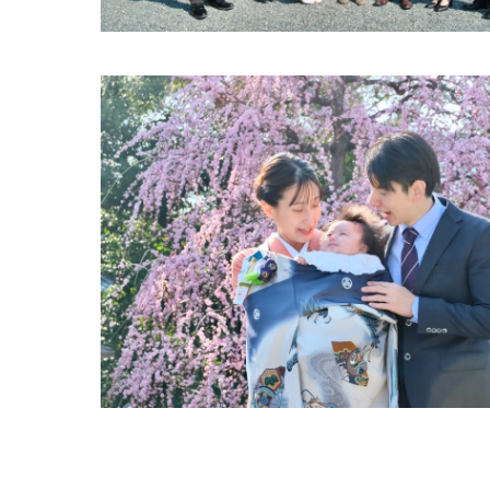
リラ
城南
お宮参
城南
衣装
デー
城南
3月
高品質
城南
一生
城南