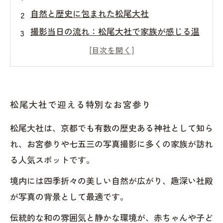
自然と歴史に包まれた松尾大社
撮影当日の流れ：松尾大社で家族が感じる温
かな時間
松尾大社でのお宮参り写真は家族の宝物
松尾大社で特別な日の写真を
松尾大社で残す赤ちゃんへの愛の思い出
松尾大社で迎える特別なお宮参り
松尾大社へのアクセスと駐車場情報
松尾大社は、京都でも有数の歴史ある神社として知ら
見ているだけで幸せな気持ちになる写真
れ、お宮参りや七五三の写真撮影に多くの家族が訪れ
キキフォトワークス
る人気スポットです。
キキフォトワークス
境内には四季折々の美しい自然が広がり、趣深い社殿
監修者：池田一喜
が写真の背景として最適です。
伝統的な和の雰囲気と静かな環境が、赤ちゃんや子ど