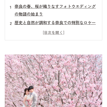
奈良の春、桜が織りなすフォトウエディング
の物語の始まり
歴史と自然が調和する奈良での特別なロケー
ション撮影の魅力
桜満開の奈良で叶える、二人だけの美しいウ
ェディングフォト
春の奈良で撮影するならいつがいい？桜が咲
いていなかった場合、延期もできる？
奈良の桜を背景に永遠に残る、心に響くフォ
トウエディングの結末
奈良のフォトウエディングで、春の訪れを美
しく切り取る秘訣
桜舞う奈良の春にぴったり！最高のフォトウ