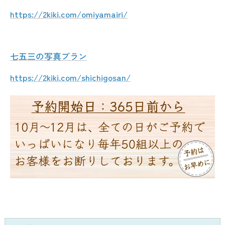
https://2kiki.com/omiyamairi/
七五三の写真プラン
https://2kiki.com/shichigosan/