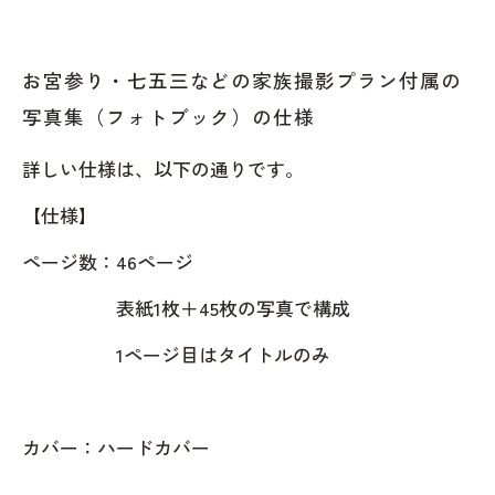
の写真集（フォトブック）１ページ目
お宮参り・七五三などの家族撮影プラン付属
お宮参り・七五三などの家族撮影プラン付属の
の写真集（フォトブック）１ページ目
写真集（フォトブック）の仕様
お宮参り・七五三などの家族撮影プラン付属
詳しい仕様は、以下の通りです。
の写真集（フォトブック）の厚み
お宮参りと七五三の写真撮影が人気
【仕様】
お宮参りと七五三だけじゃない！家族の絆を
ページ数：46ページ
深める撮影プラン
表紙1枚＋45枚の写真で構成
キキフォトワークス
1ページ目はタイトルのみ
見ているだけで幸せな気持ちになる写真
キキフォトワークス
監修者：池田一喜
カバー：ハードカバー