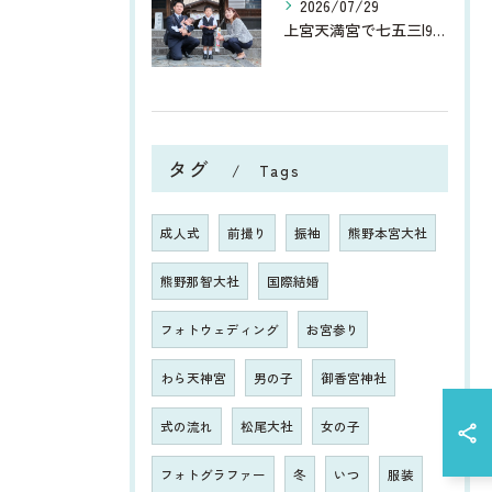
2026/07/29
上宮天満宮で七五三|9月は洋服でのお参りもおすすめ！
タグ
Tags
成人式
前撮り
振袖
熊野本宮大社
熊野那智大社
国際結婚
フォトウェディング
お宮参り
わら天神宮
男の子
御香宮神社
式の流れ
松尾大社
女の子
フォトグラファー
冬
いつ
服装