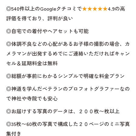
◎540件以上のGoogleクチコミで
★★★★★
4.9の高
評価を得ており、評判が良い
◎自宅での着付やヘアセットも可能
◎体調不良などの心配があるお子様の撮影の場合、カ
メラマンが出発するめでにご連絡いただければキャン
セル＆延期料金は無料
◎総額が事前にわかるシンプルで明確な料金プラン
◎神道を学んだベテランのプロフォトグラファーなの
で神社や寺院でも安心
◎お届けする写真のデータは、２００枚〜枚以上
◎35枚〜60枚の写真で構成した２０ページのミニ写真
集付き