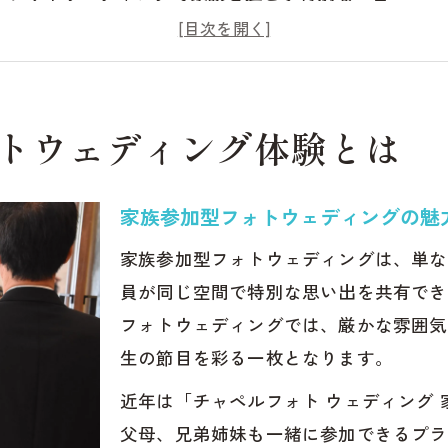
チャペルフォトウェディングで叶う家族写真体験
人気のチャペルフォトウェディング家族参加例
家族と楽しむフォトウェディングのプラン選び
トウェディング体験とは
ャペルでしか味わえない写真の魅力
チャペルで撮るフォトウェディングの美しさ
家族参加型フォトウェディングの魅
人気上昇中のチャペルフォトウェディング体験
チャペルならではの写真映えするフォトウェディング
家族参加型フォトウェディングは、単な
チャペルフォトウェディングが選ばれる理由
員が同じ空間で特別な思い出を共有でき
フォトウェディングでは、厳かな雰囲気
フォトウェディングで感じるチャペルの特別感
生の節目を彩る一枚となります。
然光が映すフォトウェディングの美しさ
自然光が彩るチャペルフォトウェディング撮影
近年は「チャペルフォト ウェディング
父母、兄弟姉妹も一緒に参加できるプラ
フォトウェディングで魅せる自然な光の写真美