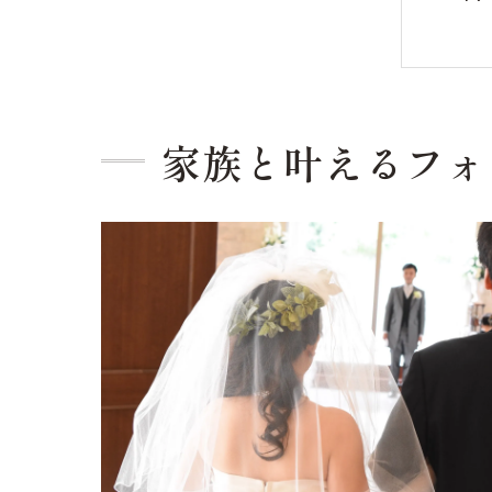
家族と叶えるフォ
チ
自