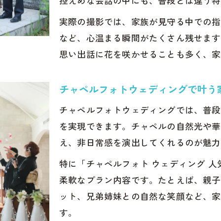
控えめな会話の中にも、普段とは違う特
チャペルフォトウェディングがもたらす自由な結婚式
実際の撮影では、家族が見守る中での指
写真のみのフォトウェディングのポイントを解説
など、心温まる瞬間がたくさん残せます
フォトウェディングで実現する新たな記念日の形
思い出話に花を咲かせることも多く、家
ォトウェディングの思い出が残る理由
フォトウェディングで永遠に残る家族の記録
チャペルフォトウェディングで叶う
チャペルフォトウェディングが思い出深い理由
チャペルフォトウェディングでは、普段
フォトウェディングで感じる家族との絆の強さ
を実現できます。チャペルの自然光や華
思い出に残るフォトウェディングの工夫とは
え、非日常感を演出してくれるのが魅力
フォトウェディングが記念日になる理由を解説
特に「チャペルフォト ウェディング 
見ているだけで幸せな気持ちになる写真キキフォトワ
柔軟なプラン内容です。たとえば、親子
修者：池田一喜
ット、兄弟姉妹との自然な笑顔など、家
す。