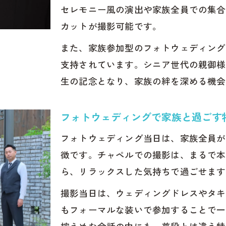
セレモニー風の演出や家族全員での集合
チャペルと自然光が織りなすフォトウェディング
カットが撮影可能です。
家族で楽しむ自然光フォトウェディング体験
また、家族参加型のフォトウェディング
自然光を活かすフォトウェディングの魅力とは
支持されています。シニア世代の親御様
ニア世代にも最適なチャペル撮影プラン
生の記念となり、家族の絆を深める機会
シニア世代に評判のフォトウェディングプラン
チャペルフォトウェディングがシニアに人気の理由
フォトウェディングで家族と過ごす
フォトウェディングで叶うシニア家族写真の魅力
フォトウェディング当日は、家族全員が
シニア世代も安心のチャペルフォトウェディング体験
徴です。チャペルでの撮影は、まるで本
シニア向けフォトウェディングプランの選び方
ら、リラックスした気持ちで過ごせます
真だけの結婚式を楽しむ新しいカタチ
撮影当日は、ウェディングドレスやタキ
フォトウェディングが選ばれる新しい結婚式スタイル
もフォーマルな装いで参加することで一
写真だけの結婚式で叶える家族の思い出作り