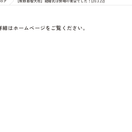
ログ
【熊野那智大社】結婚式は快晴の青空でした！(20.3.22)
詳細はホームページをご覧ください。