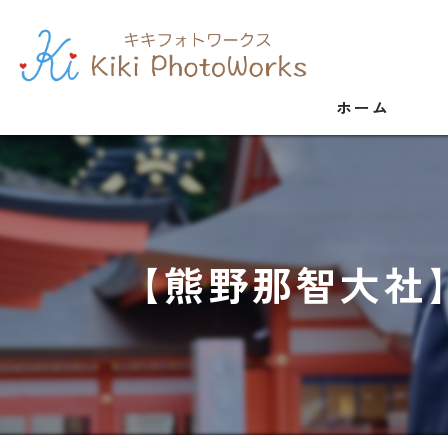
ホーム
【熊野那智大社】