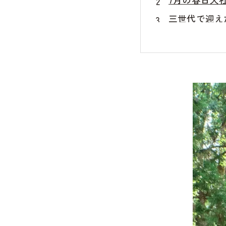
三世代で迎え
春日大社なら
赤ちゃんが家
春日大社でし
お宮参り撮影
見ている
キキフォ
監修者：池田