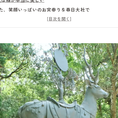
た、笑顔いっぱいのお宮参りを春日大社で
では記念撮影
族の中心になる瞬間
か残せない思い出
の成功で笑顔あふれる未来へ！春日大社での7月撮影を
だけで幸せな気持ちになる写真キキフォトワークス
トワークス
一喜