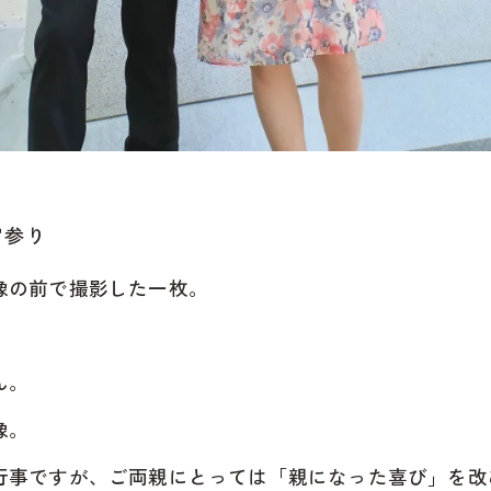
宮参り
像の前で撮影した一枚。
ん。
像。
行事ですが、ご両親にとっては「親になった喜び」を改