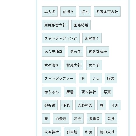
成人式
前撮り
振袖
熊野本宮大社
熊野那智大社
国際結婚
フォトウェディング
お宮参り
わら天神宮
男の子
御香宮神社
式の流れ
松尾大社
女の子
フォトグラファー
冬
いつ
服装
赤ちゃん
産着
茨木神社
写真
御祈祷
予約
吉野神宮
春
４月
桜
百楽荘
料亭
食事会
会食
大神神社
駐車場
和装
龍田大社