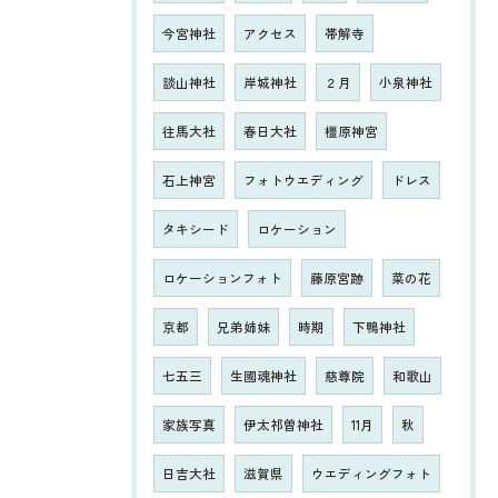
今宮神社
アクセス
帯解寺
談山神社
岸城神社
２月
小泉神社
往馬大社
春日大社
橿原神宮
石上神宮
フォトウエディング
ドレス
タキシード
ロケーション
ロケーションフォト
藤原宮跡
菜の花
京都
兄弟姉妹
時期
下鴨神社
七五三
生國魂神社
慈尊院
和歌山
家族写真
伊太祁曽神社
11月
秋
日吉大社
滋賀県
ウエディングフォト